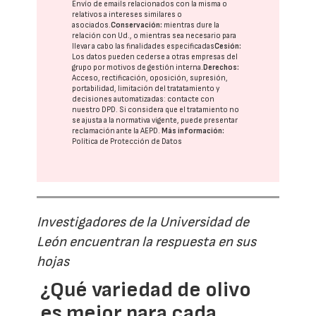
Envío de emails relacionados con la misma o
relativos a intereses similares o
asociados.
Conservación:
mientras dure la
relación con Ud., o mientras sea necesario para
llevar a cabo las finalidades especificadas
Cesión:
Los datos pueden cederse a otras
empresas del
grupo
por motivos de gestión interna.
Derechos:
Acceso, rectificación, oposición, supresión,
portabilidad, limitación del tratatamiento y
decisiones automatizadas:
contacte con
nuestro DPD
. Si considera que el tratamiento no
se ajusta a la normativa vigente, puede presentar
reclamación ante la
AEPD
.
Más información:
Política de Protección de Datos
Investigadores de la Universidad de
León encuentran la respuesta en sus
hojas
¿Qué variedad de olivo
es mejor para cada