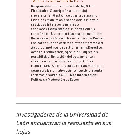
Política de Protección de Datos
Responsable:
Interempresas Media, S.L.U.
Finalidades:
Suscripción a nuestra(s)
newsletter(s). Gestión de cuenta de usuario.
Envío de emails relacionados con la misma o
relativos a intereses similares o
asociados.
Conservación:
mientras dure la
relación con Ud., o mientras sea necesario para
llevar a cabo las finalidades especificadas
Cesión:
Los datos pueden cederse a otras
empresas del
grupo
por motivos de gestión interna.
Derechos:
Acceso, rectificación, oposición, supresión,
portabilidad, limitación del tratatamiento y
decisiones automatizadas:
contacte con
nuestro DPD
. Si considera que el tratamiento no
se ajusta a la normativa vigente, puede presentar
reclamación ante la
AEPD
.
Más información:
Política de Protección de Datos
Investigadores de la Universidad de
León encuentran la respuesta en sus
hojas