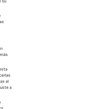
e su
e
nas
on
s más
esta
cerlas
as al
juste a
n
ca