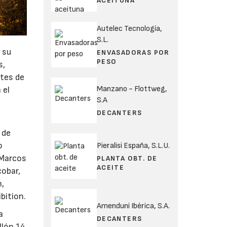
ACEITUNA
Autelec Tecnología,
S.L.
 su
ENVASADORAS POR
PESO
s,
tes de
Manzano - Flottweg,
 el
S.A
DECANTERS
 de
o
Pieralisi España, S.L.U.
 Marcos
PLANTA OBT. DE
ACEITE
cobar,
n,
ibition.
Amenduni Ibérica, S.A.
a
DECANTERS
llón 14