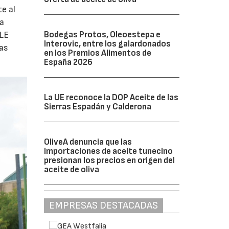
e al
la
ULE
Bodegas Protos, Oleoestepa e
Interovic, entre los galardonados
las
en los Premios Alimentos de
España 2026
La UE reconoce la DOP Aceite de las
Sierras Espadán y Calderona
OliveA denuncia que las
importaciones de aceite tunecino
presionan los precios en origen del
aceite de oliva
EMPRESAS DESTACADAS