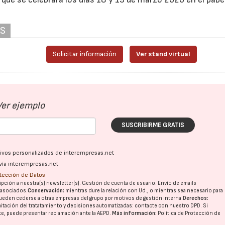
AS
Solicitar información
Ver stand virtual
Ver ejemplo
SUSCRIBIRME GRATIS
ativos personalizados de interempresas.net
vía interempresas.net
otección de Datos
pción a nuestra(s) newsletter(s). Gestión de cuenta de usuario. Envío de emails
o asociados.
Conservación:
mientras dure la relación con Ud., o mientras sea necesario para
ueden cederse a otras
empresas del grupo
por motivos de gestión interna.
Derechos:
imitación del tratatamiento y decisiones automatizadas:
contacte con nuestro DPD
. Si
nte, puede presentar reclamación ante la
AEPD
.
Más información:
Política de Protección de