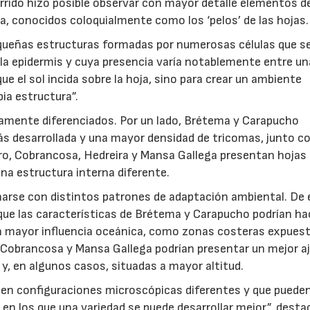
rrido hizo posible observar con mayor detalle elementos d
a, conocidos coloquialmente como los ‘pelos’ de las hojas.
equeñas estructuras formadas por numerosas células que s
la epidermis y cuya presencia varía notablemente entre u
ue el sol incida sobre la hoja, sino para crear un ambiente
pia estructura”.
aramente diferenciados. Por un lado, Brétema y Carapucho
s desarrollada y una mayor densidad de tricomas, junto c
tro, Cobrancosa, Hedreira y Mansa Gallega presentan hoja
na estructura interna diferente.
narse con distintos patrones de adaptación ambiental. De 
 que las características de Brétema y Carapucho podrían ha
 mayor influencia oceánica, como zonas costeras expuest
a, Cobrancosa y Mansa Gallega podrían presentar un mejor a
 y, en algunos casos, situadas a mayor altitud.
en configuraciones microscópicas diferentes y que puede
en los que una variedad se puede desarrollar mejor”, desta