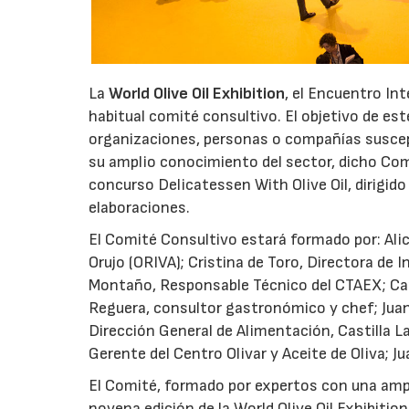
La
World Olive Oil Exhibition
, el Encuentro In
habitual comité consultivo. El objetivo de est
organizaciones, personas o compañías suscep
su amplio conocimiento del sector, dicho Comi
concurso Delicatessen With Olive Oil, dirigido
elaboraciones.
El Comité Consultivo estará formado por: Alici
Orujo (ORIVA); Cristina de Toro, Directora de 
Montaño, Responsable Técnico del CTAEX; Carm
Reguera, consultor gastronómico y chef; Juan 
Dirección General de Alimentación, Castilla L
Gerente del Centro Olivar y Aceite de Oliva; Jua
El Comité, formado por expertos con una ampli
novena edición de la World Olive Oil Exhibitio