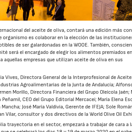
ternacional del aceite de oliva, contará una edición más con
e organismo es colaborar en la elección de las institucione
tibles de ser galardonadas en la WOOE. También, conscien
té será el encargado de elegir los alimentos premiados en
 a aquellas empresas que utilizan aceite de oliva en sus
a Vives, Directora General de la Interprofesional de Aceite
Industrias Agroalimentarias de la Junta de Andalucía; Alfons
en Morillo, Directora Financiera del Grupo Oleícola Jaén;
Peñamil, CEO del Grupo Editorial Mercacei; María Elena Es
a Mancha; José María Valdivia, Gerente de IFEJA; Sole Romá
n Vilar, consultor y dos directivos de la World Olive Oil Exh
a trayectoria en el sector, empezará a trabajar de cara a l
n que se celebrará los días 18 y 19 de marzo 2020 en el pabe