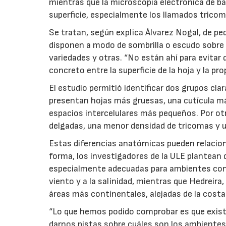
mientras que la microscopía electrónica de ba
superficie, especialmente los llamados tricom
Se tratan, según explica Álvarez Nogal, de p
disponen a modo de sombrilla o escudo sobre 
variedades y otras. “No están ahí para evitar q
concreto entre la superficie de la hoja y la pro
El estudio permitió identificar dos grupos cl
presentan hojas más gruesas, una cutícula má
espacios intercelulares más pequeños. Por o
delgadas, una menor densidad de tricomas y u
Estas diferencias anatómicas pueden relacio
forma, los investigadores de la ULE plantean
especialmente adecuadas para ambientes con
viento y a la salinidad, mientras que Hedreir
áreas más continentales, alejadas de la costa
“Lo que hemos podido comprobar es que exist
darnos pistas sobre cuáles son los ambientes 