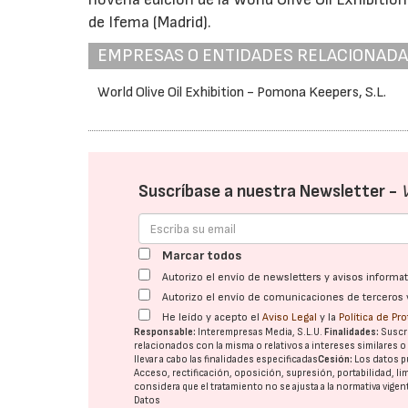
de Ifema (Madrid).
EMPRESAS O ENTIDADES RELACIONAD
World Olive Oil Exhibition - Pomona Keepers, S.L.
Suscríbase a nuestra Newsletter -
Marcar todos
Autorizo el envío de newsletters y avisos inform
Autorizo el envío de comunicaciones de terceros 
He leído y acepto el
Aviso Legal
y la
Política de Pr
Responsable:
Interempresas Media, S.L.U.
Finalidades:
Suscri
relacionados con la misma o relativos a intereses similares 
llevar a cabo las finalidades especificadas
Cesión:
Los datos p
Acceso, rectificación, oposición, supresión, portabilidad, l
considera que el tratamiento no se ajusta a la normativa vige
Datos