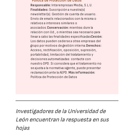
Política de Protección de Datos
Responsable:
Interempresas Media, S.L.U.
Finalidades:
Suscripción a nuestra(s)
newsletter(s). Gestión de cuenta de usuario.
Envío de emails relacionados con la misma o
relativos a intereses similares o
asociados.
Conservación:
mientras dure la
relación con Ud., o mientras sea necesario para
llevar a cabo las finalidades especificadas
Cesión:
Los datos pueden cederse a otras
empresas del
grupo
por motivos de gestión interna.
Derechos:
Acceso, rectificación, oposición, supresión,
portabilidad, limitación del tratatamiento y
decisiones automatizadas:
contacte con
nuestro DPD
. Si considera que el tratamiento no
se ajusta a la normativa vigente, puede presentar
reclamación ante la
AEPD
.
Más información:
Política de Protección de Datos
Investigadores de la Universidad de
León encuentran la respuesta en sus
hojas