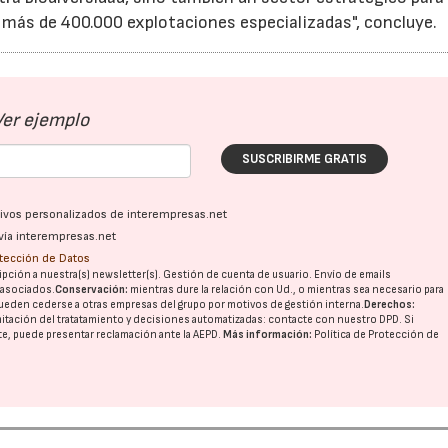
on más de 400.000 explotaciones especializadas", concluye.
Ver ejemplo
SUSCRIBIRME GRATIS
ativos personalizados de interempresas.net
vía interempresas.net
otección de Datos
pción a nuestra(s) newsletter(s). Gestión de cuenta de usuario. Envío de emails
o asociados.
Conservación:
mientras dure la relación con Ud., o mientras sea necesario para
ueden cederse a otras
empresas del grupo
por motivos de gestión interna.
Derechos:
imitación del tratatamiento y decisiones automatizadas:
contacte con nuestro DPD
. Si
nte, puede presentar reclamación ante la
AEPD
.
Más información:
Política de Protección de