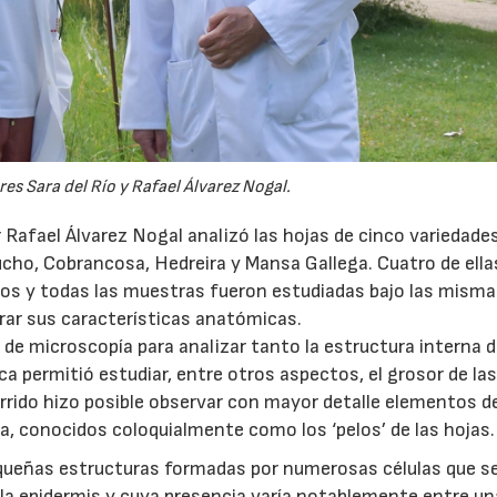
es Sara del Río y Rafael Álvarez Nogal.
or Rafael Álvarez Nogal analizó las hojas de cinco variedade
ucho, Cobrancosa, Hedreira y Mansa Gallega. Cuatro de ella
os y todas las muestras fueron estudiadas bajo las mism
rar sus características anatómicas.
 de microscopía para analizar tanto la estructura interna d
a permitió estudiar, entre otros aspectos, el grosor de las
rrido hizo posible observar con mayor detalle elementos d
a, conocidos coloquialmente como los ‘pelos’ de las hojas.
equeñas estructuras formadas por numerosas células que s
la epidermis y cuya presencia varía notablemente entre u