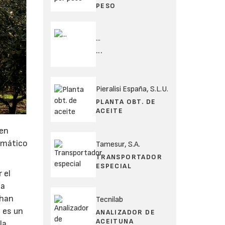
PESO
...
...
Pieralisi España, S.L.U.
PLANTA OBT. DE
ACEITE
den
limático
Tamesur, S.A.
TRANSPORTADOR
ESPECIAL
 el
ia
 han
Tecnilab
 es un
ANALIZADOR DE
ACEITUNA
la