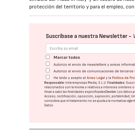
protección del territorio y para el empleo, c
Suscríbase a nuestra Newsletter -
Marcar todos
Autorizo el envío de newsletters y avisos inform
Autorizo el envío de comunicaciones de terceros 
He leído y acepto el
Aviso Legal
y la
Política de Pr
Responsable:
Interempresas Media, S.L.U.
Finalidades:
Suscri
relacionados con la misma o relativos a intereses similares 
llevar a cabo las finalidades especificadas
Cesión:
Los datos p
Acceso, rectificación, oposición, supresión, portabilidad, l
considera que el tratamiento no se ajusta a la normativa vige
Datos