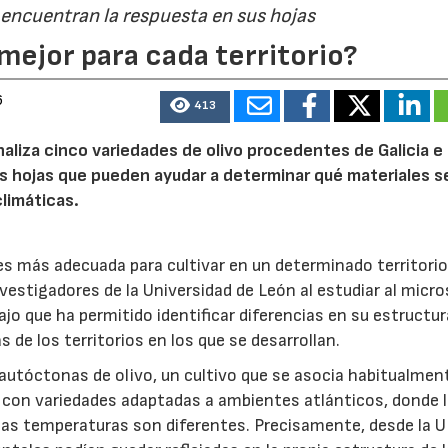
 encuentran la respuesta en sus hojas
23/07/2026
30/07/2026
mejor para cada territorio?
6
413
naliza cinco variedades de olivo procedentes de Galicia e
s hojas que pueden ayudar a determinar qué materiales s
limáticas.
 es más adecuada para cultivar en un determinado territori
nvestigadores de la Universidad de León al estudiar al micr
ajo que ha permitido identificar diferencias en su estructur
 de los territorios en los que se desarrollan.
 autóctonas de olivo, un cultivo que se asocia habitualment
 con variedades adaptadas a ambientes atlánticos, donde 
y las temperaturas son diferentes. Precisamente, desde la 