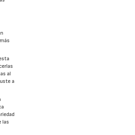
on
s más
esta
cerlas
as al
juste a
n
ca
ariedad
e las