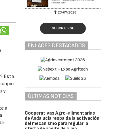
23/07/2026
SUSCRIBIRSE
ENLACES DESTACADOS
e
o? Esta
oscopio
a y
ÚLTIMAS NOTICIAS
e al
Cooperativas Agro-alimentarias
la
de Andalucía respalda la activación
ULE
del mecanismo para regular la
oferta de aceite de oliva