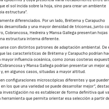
ue el sol incida sobre la hoja, sino para crear un ambiente
pia estructura”.
aramente diferenciados. Por un lado, Brétema y Carapucho
s desarrollada y una mayor densidad de tricomas, junto c
tro, Cobrancosa, Hedreira y Mansa Gallega presentan hoja
na estructura interna diferente.
narse con distintos patrones de adaptación ambiental. De 
 que las características de Brétema y Carapucho podrían ha
 mayor influencia oceánica, como zonas costeras expuest
a, Cobrancosa y Mansa Gallega podrían presentar un mejor a
 y, en algunos casos, situadas a mayor altitud.
en configuraciones microscópicas diferentes y que puede
en los que una variedad se puede desarrollar mejor”, desta
la investigación no es establecer de forma definitiva qué v
a herramienta que permita orientar esa selección a partir d