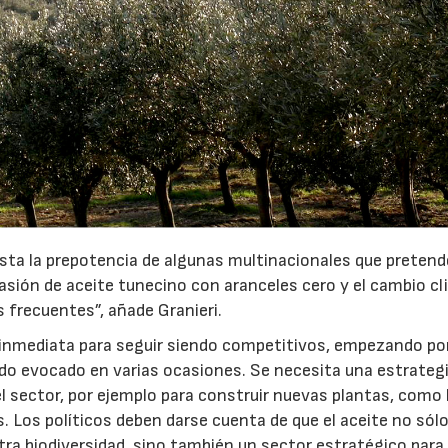
sta la prepotencia de algunas multinacionales que preten
vasión de aceite tunecino con aranceles cero y el cambio c
frecuentes”, añade Granieri.
n inmediata para seguir siendo competitivos, empezando por
 sido evocado en varias ocasiones. Se necesita una estrateg
el sector, por ejemplo para construir nuevas plantas, como
 Los políticos deben darse cuenta de que el aceite no sólo
stra biodiversidad, sino también un sector estratégico para 