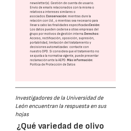
newsletter(s). Gestión de cuenta de usuario.
Envío de emails relacionados con la misma o
relativos a intereses similares o
asociados.
Conservación:
mientras dure la
relación con Ud., o mientras sea necesario para
llevar a cabo las finalidades especificadas
Cesión:
Los datos pueden cederse a otras
empresas del
grupo
por motivos de gestión interna.
Derechos:
Acceso, rectificación, oposición, supresión,
portabilidad, limitación del tratatamiento y
decisiones automatizadas:
contacte con
nuestro DPD
. Si considera que el tratamiento no
se ajusta a la normativa vigente, puede presentar
reclamación ante la
AEPD
.
Más información:
Política de Protección de Datos
Investigadores de la Universidad de
León encuentran la respuesta en sus
hojas
¿Qué variedad de olivo