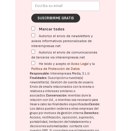
SUSCRIBIRME GRATIS
Marcar todos
Autorizo el envío de newsletters y
avisos informativos personalizados de
interempresas.net
Autorizo el envío de comunicaciones
de terceros vía interempresas.net
He leído y acepto el
Aviso Legal
y la
Política de Protección de Datos
Responsable:
Interempresas Media, S.L.U.
Finalidades:
Suscripción a nuestra(s)
newsletter(s). Gestión de cuenta de usuario.
Envío de emails relacionados con la misma o
relativos a intereses similares o
asociados.
Conservación:
mientras dure la
relación con Ud., o mientras sea necesario para
llevar a cabo las finalidades especificadas
Cesión:
Los datos pueden cederse a otras
empresas del
grupo
por motivos de gestión interna.
Derechos:
Acceso, rectificación, oposición, supresión,
portabilidad, limitación del tratatamiento y
decisiones automatizadas:
contacte con
nuestro DPD
. Si considera que el tratamiento no