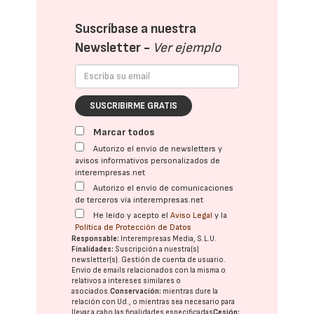
Suscríbase a nuestra
Newsletter -
Ver ejemplo
SUSCRIBIRME GRATIS
Marcar todos
Autorizo el envío de newsletters y
avisos informativos personalizados de
interempresas.net
Autorizo el envío de comunicaciones
de terceros vía interempresas.net
He leído y acepto el
Aviso Legal
y la
Política de Protección de Datos
Responsable:
Interempresas Media, S.L.U.
Finalidades:
Suscripción a nuestra(s)
newsletter(s). Gestión de cuenta de usuario.
Envío de emails relacionados con la misma o
relativos a intereses similares o
asociados.
Conservación:
mientras dure la
relación con Ud., o mientras sea necesario para
llevar a cabo las finalidades especificadas
Cesión: