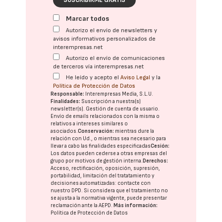
Marcar todos
Autorizo el envío de newsletters y
avisos informativos personalizados de
interempresas.net
Autorizo el envío de comunicaciones
de terceros vía interempresas.net
He leído y acepto el
Aviso Legal
y la
Política de Protección de Datos
Responsable:
Interempresas Media, S.L.U.
Finalidades:
Suscripción a nuestra(s)
newsletter(s). Gestión de cuenta de usuario.
Envío de emails relacionados con la misma o
relativos a intereses similares o
asociados.
Conservación:
mientras dure la
relación con Ud., o mientras sea necesario para
llevar a cabo las finalidades especificadas
Cesión:
Los datos pueden cederse a otras
empresas del
grupo
por motivos de gestión interna.
Derechos:
Acceso, rectificación, oposición, supresión,
portabilidad, limitación del tratatamiento y
decisiones automatizadas:
contacte con
nuestro DPD
. Si considera que el tratamiento no
se ajusta a la normativa vigente, puede presentar
reclamación ante la
AEPD
.
Más información:
Política de Protección de Datos