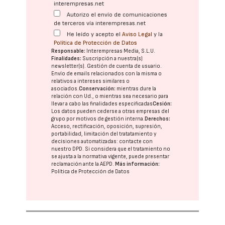
interempresas.net
Autorizo el envío de comunicaciones
de terceros vía interempresas.net
He leído y acepto el
Aviso Legal
y la
Política de Protección de Datos
Responsable:
Interempresas Media, S.L.U.
Finalidades:
Suscripción a nuestra(s)
newsletter(s). Gestión de cuenta de usuario.
Envío de emails relacionados con la misma o
relativos a intereses similares o
asociados.
Conservación:
mientras dure la
relación con Ud., o mientras sea necesario para
llevar a cabo las finalidades especificadas
Cesión:
Los datos pueden cederse a otras
empresas del
grupo
por motivos de gestión interna.
Derechos:
Acceso, rectificación, oposición, supresión,
portabilidad, limitación del tratatamiento y
decisiones automatizadas:
contacte con
nuestro DPD
. Si considera que el tratamiento no
se ajusta a la normativa vigente, puede presentar
reclamación ante la
AEPD
.
Más información:
Política de Protección de Datos