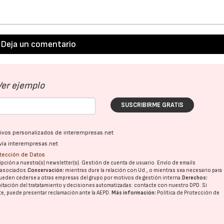
Deja un comentario
Ver ejemplo
SUSCRIBIRME GRATIS
ativos personalizados de interempresas.net
vía interempresas.net
otección de Datos
pción a nuestra(s) newsletter(s). Gestión de cuenta de usuario. Envío de emails
o asociados.
Conservación:
mientras dure la relación con Ud., o mientras sea necesario para
ueden cederse a otras
empresas del grupo
por motivos de gestión interna.
Derechos:
imitación del tratatamiento y decisiones automatizadas:
contacte con nuestro DPD
. Si
nte, puede presentar reclamación ante la
AEPD
.
Más información:
Política de Protección de