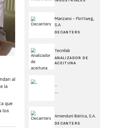
INDUSTRIALES
Manzano - Flottweg,
S.A
DECANTERS
Tecnilab
ANALIZADOR DE
ACEITUNA
ndan al
...
e la
...
ta que
a los
Amenduni Ibérica, S.A.
DECANTERS