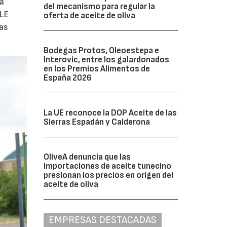
la
del mecanismo para regular la
ULE
oferta de aceite de oliva
las
Bodegas Protos, Oleoestepa e
Interovic, entre los galardonados
en los Premios Alimentos de
España 2026
La UE reconoce la DOP Aceite de las
Sierras Espadán y Calderona
OliveA denuncia que las
importaciones de aceite tunecino
presionan los precios en origen del
aceite de oliva
EMPRESAS DESTACADAS