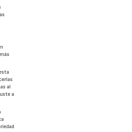
e
nas
on
s más
esta
cerlas
as al
juste a
n
ca
ariedad