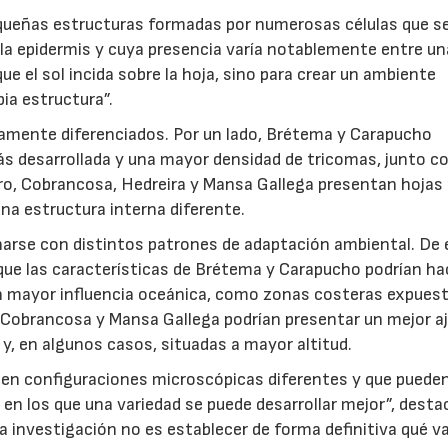
equeñas estructuras formadas por numerosas células que s
la epidermis y cuya presencia varía notablemente entre u
ue el sol incida sobre la hoja, sino para crear un ambiente
pia estructura”.
aramente diferenciados. Por un lado, Brétema y Carapucho
s desarrollada y una mayor densidad de tricomas, junto c
tro, Cobrancosa, Hedreira y Mansa Gallega presentan hoja
na estructura interna diferente.
narse con distintos patrones de adaptación ambiental. De 
 que las características de Brétema y Carapucho podrían ha
 mayor influencia oceánica, como zonas costeras expuest
a, Cobrancosa y Mansa Gallega podrían presentar un mejor a
 y, en algunos casos, situadas a mayor altitud.
en configuraciones microscópicas diferentes y que puede
en los que una variedad se puede desarrollar mejor”, desta
la investigación no es establecer de forma definitiva qué v