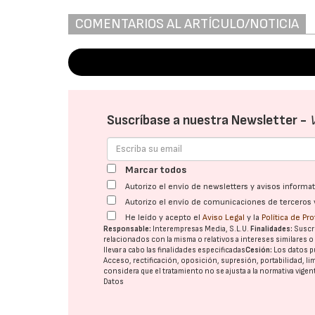
COMENTARIOS AL ARTÍCULO/NOTICIA
Suscríbase a nuestra Newsletter -
Marcar todos
Autorizo el envío de newsletters y avisos inform
Autorizo el envío de comunicaciones de terceros 
He leído y acepto el
Aviso Legal
y la
Política de Pr
Responsable:
Interempresas Media, S.L.U.
Finalidades:
Suscri
relacionados con la misma o relativos a intereses similares 
llevar a cabo las finalidades especificadas
Cesión:
Los datos p
Acceso, rectificación, oposición, supresión, portabilidad, l
considera que el tratamiento no se ajusta a la normativa vige
Datos