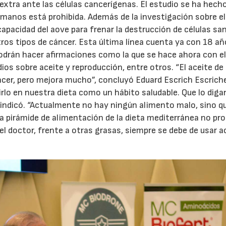
 extra ante las células cancerígenas. El estudio se ha hech
humanos está prohibida. Además de la investigación sobre e
23/07/2026
30/07/2026
capacidad del aove para frenar la destrucción de células sa
tros tipos de cáncer. Esta última línea cuenta ya con 18 añ
podrán hacer afirmaciones como la que se hace ahora con e
os sobre aceite y reproducción, entre otros. “El aceite de 
cer, pero mejora mucho”, concluyó Eduard Escrich Escriche
lo en nuestra dieta como un hábito saludable. Que lo diga
, indicó. “Actualmente no hay ningún alimento malo, sino qu
la pirámide de alimentación de la dieta mediterránea no pr
 el doctor, frente a otras grasas, siempre se debe de usar a