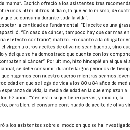
r de mama”. Escrich ofreció a los asistentes tres recomend
re unos 50 mililitros al día o, lo que es lo mismo, de cuat
 y que se consuma durante toda la vida”.
espetar la cantidad es fundamental. “El aceite es una grasa
postilló. “En caso de cáncer, tampoco hay que dar más en
aría el efecto contrario”, matizó. En cuanto a la obligatorie
e el virgen u otros aceites de oliva no sean buenos, sino qu
gado y del que se ha demostrado que cuenta con los compon
ombaten al cáncer”. Por último, hizo hincapié en el que el
ional, se debe consumir durante largos periodos de tiemp
“lo que hagamos con nuestro cuerpo mientras seamos jóven
sociedad en que se llega de vida a los 80 u 84 años de media
esperanza de vida, la media de edad en la que empiezan a
os 62 años. “Y en esto sí que tiene que ver, y mucho, la
to, para bien, el consumo continuado de aceite de oliva vi
tró a los asistentes sobre el modo en que se ha investigado