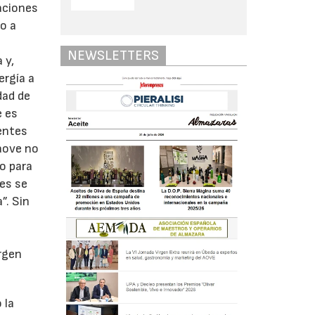
aciones
ro a
NEWSLETTERS
 y,
ergía a
dad de
e es
entes
 aove no
o para
es se
”. Sin
rgen
 la