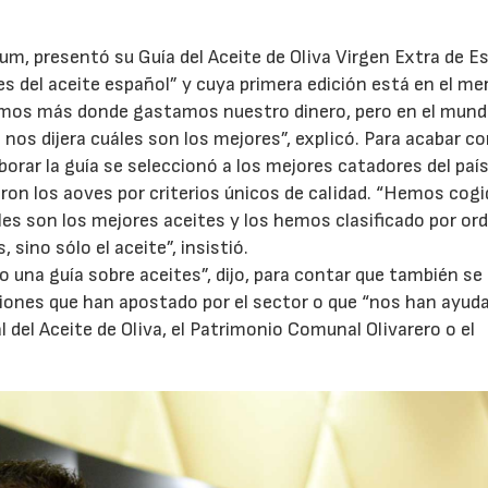
um, presentó su Guía del Aceite de Oliva Virgen Extra de E
ses del aceite español” y cuya primera edición está en el me
imos más donde gastamos nuestro dinero, pero en el mund
os dijera cuáles son los mejores”, explicó. Para acabar c
borar la guía se seleccionó a los mejores catadores del paí
icaron los aoves por criterios únicos de calidad. “Hemos cogi
es son los mejores aceites y los hemos clasificado por or
, sino sólo el aceite”, insistió.
 una guía sobre aceites”, dijo, para contar que también se
iones que han apostado por el sector o que “nos han ayud
l del Aceite de Oliva, el Patrimonio Comunal Olivarero o el