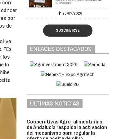
o con
l cáncer
23/07/2026
nas por
os de
SUSCRIBIRSE
l
oliva
ENLACES DESTACADOS
. “Es
n los
e lo
ohíbe
ceite
ÚLTIMAS NOTICIAS
Cooperativas Agro-alimentarias
de Andalucía respalda la activación
del mecanismo para regular la
oferta de aceite de oliva