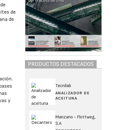
 de
eites de
iana de
PRODUCTOS DESTACADOS
ación.
Tecnilab
 bases
inas
ANALIZADOR DE
ACEITUNA
vas y
Manzano - Flottweg,
S.A