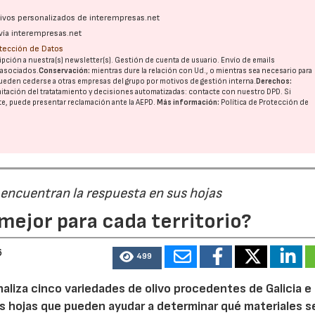
ativos personalizados de interempresas.net
vía interempresas.net
otección de Datos
pción a nuestra(s) newsletter(s). Gestión de cuenta de usuario. Envío de emails
o asociados.
Conservación:
mientras dure la relación con Ud., o mientras sea necesario para
ueden cederse a otras
empresas del grupo
por motivos de gestión interna.
Derechos:
imitación del tratatamiento y decisiones automatizadas:
contacte con nuestro DPD
. Si
nte, puede presentar reclamación ante la
AEPD
.
Más información:
Política de Protección de
 encuentran la respuesta en sus hojas
mejor para cada territorio?
6
499
naliza cinco variedades de olivo procedentes de Galicia e
s hojas que pueden ayudar a determinar qué materiales s