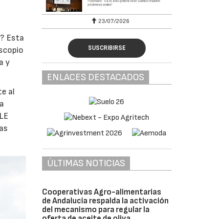
23/07/2026
o? Esta
SUSCRIBIRSE
oscopio
a y
ENLACES DESTACADOS
e al
la
ULE
las
ÚLTIMAS NOTICIAS
Cooperativas Agro-alimentarias
de Andalucía respalda la activación
del mecanismo para regular la
oferta de aceite de oliva