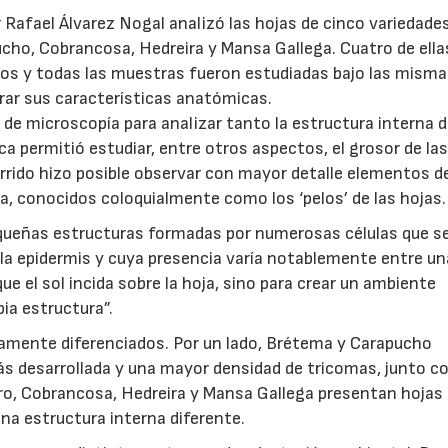
or Rafael Álvarez Nogal analizó las hojas de cinco variedade
ucho, Cobrancosa, Hedreira y Mansa Gallega. Cuatro de ella
os y todas las muestras fueron estudiadas bajo las mism
rar sus características anatómicas.
 de microscopía para analizar tanto la estructura interna d
a permitió estudiar, entre otros aspectos, el grosor de las
rrido hizo posible observar con mayor detalle elementos d
a, conocidos coloquialmente como los ‘pelos’ de las hojas.
equeñas estructuras formadas por numerosas células que s
la epidermis y cuya presencia varía notablemente entre u
ue el sol incida sobre la hoja, sino para crear un ambiente
pia estructura”.
aramente diferenciados. Por un lado, Brétema y Carapucho
s desarrollada y una mayor densidad de tricomas, junto c
tro, Cobrancosa, Hedreira y Mansa Gallega presentan hoja
na estructura interna diferente.