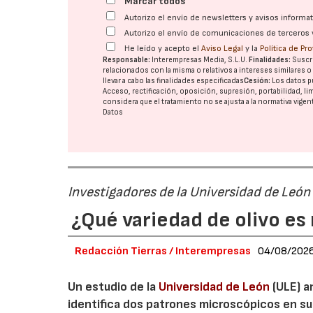
Marcar todos
Autorizo el envío de newsletters y avisos inform
Autorizo el envío de comunicaciones de terceros 
He leído y acepto el
Aviso Legal
y la
Política de Pr
Responsable:
Interempresas Media, S.L.U.
Finalidades:
Suscri
relacionados con la misma o relativos a intereses similares 
llevar a cabo las finalidades especificadas
Cesión:
Los datos p
Acceso, rectificación, oposición, supresión, portabilidad, l
considera que el tratamiento no se ajusta a la normativa vige
Datos
Investigadores de la Universidad de León
¿Qué variedad de olivo es 
Redacción Tierras / Interempresas
04/08/202
Un estudio de la
Universidad de León
(ULE) a
identifica dos patrones microscópicos en su