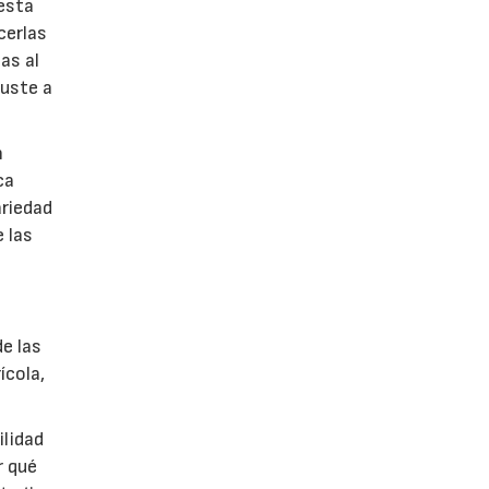
esta
cerlas
as al
juste a
n
ca
ariedad
e las
de las
ícola,
ilidad
r qué