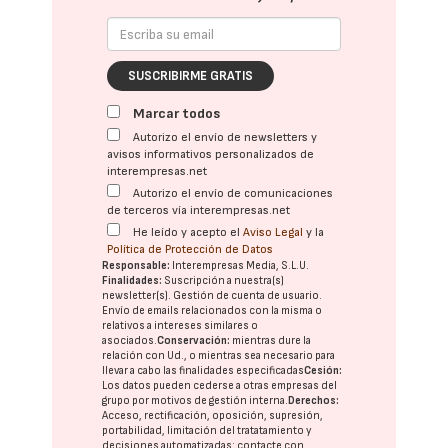
SUSCRIBIRME GRATIS
Marcar todos
Autorizo el envío de newsletters y
avisos informativos personalizados de
interempresas.net
Autorizo el envío de comunicaciones
de terceros vía interempresas.net
He leído y acepto el
Aviso Legal
y la
Política de Protección de Datos
Responsable:
Interempresas Media, S.L.U.
Finalidades:
Suscripción a nuestra(s)
newsletter(s). Gestión de cuenta de usuario.
Envío de emails relacionados con la misma o
relativos a intereses similares o
asociados.
Conservación:
mientras dure la
relación con Ud., o mientras sea necesario para
llevar a cabo las finalidades especificadas
Cesión:
Los datos pueden cederse a otras
empresas del
grupo
por motivos de gestión interna.
Derechos:
Acceso, rectificación, oposición, supresión,
portabilidad, limitación del tratatamiento y
decisiones automatizadas:
contacte con