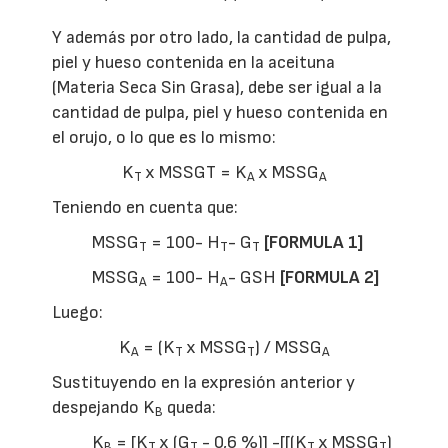
Y además por otro lado, la cantidad de pulpa,
piel y hueso contenida en la aceituna
(Materia Seca Sin Grasa), debe ser igual a la
cantidad de pulpa, piel y hueso contenida en
el orujo, o lo que es lo mismo:
K
x MSSGT = K
x MSSG
T
A
A
Teniendo en cuenta que:
MSSG
= 100- H
- G
[FORMULA 1]
T
T
T
MSSG
= 100- H
- GSH
[FORMULA 2]
A
A
Luego:
K
= (K
x MSSG
) / MSSG
A
T
T
A
Sustituyendo en la expresión anterior y
despejando K
queda:
B
K
= [K
x (G
- 0,6 %)] -[[(K
x MSSG
)
B
T
T
T
T