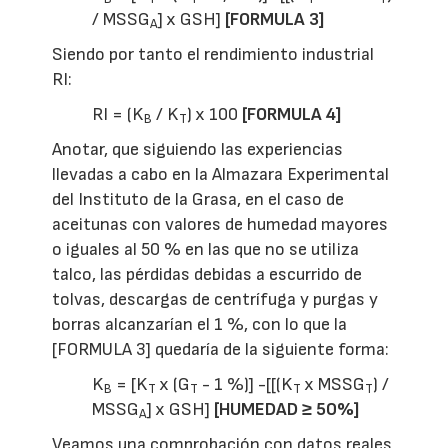
/ MSSG
] x GSH]
[FORMULA 3]
A
Siendo por tanto el rendimiento industrial
RI:
RI = (K
/ K
) x 100
[FORMULA 4]
B
T
Anotar, que siguiendo las experiencias
llevadas a cabo en la Almazara Experimental
del Instituto de la Grasa, en el caso de
aceitunas con valores de humedad mayores
o iguales al 50 % en las que no se utiliza
talco, las pérdidas debidas a escurrido de
tolvas, descargas de centrífuga y purgas y
borras alcanzarían el 1 %, con lo que la
[FORMULA 3] quedaría de la siguiente forma:
K
= [K
x (G
- 1 %)] -[[(K
x MSSG
) /
B
T
T
T
T
MSSG
] x GSH]
[HUMEDAD ≥ 50%]
A
Veamos una comprobación con datos reales