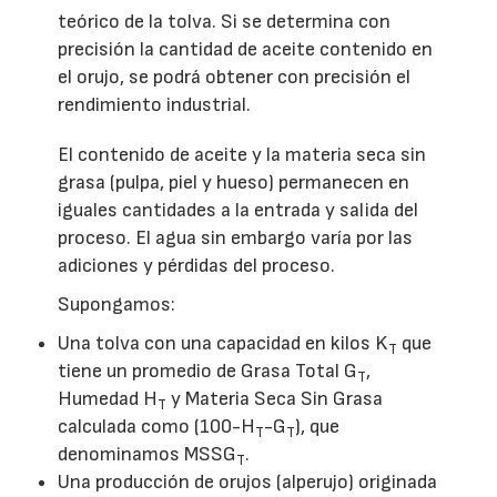
teórico de la tolva. Si se determina con
precisión la cantidad de aceite contenido en
el orujo, se podrá obtener con precisión el
rendimiento industrial.
El contenido de aceite y la materia seca sin
grasa (pulpa, piel y hueso) permanecen en
iguales cantidades a la entrada y salida del
proceso. El agua sin embargo varía por las
adiciones y pérdidas del proceso.
Supongamos:
Una tolva con una capacidad en kilos K
que
T
tiene un promedio de Grasa Total G
,
T
Humedad H
y Materia Seca Sin Grasa
T
calculada como (100-H
-G
), que
T
T
denominamos MSSG
.
T
Una producción de orujos (alperujo) originada