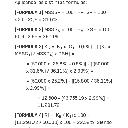
Aplicando las distintas fórmulas:
[FORMULA 1]
MSSG
= 100- H
- G
= 100-
T
T
T
42,6- 25,8 = 31,6%
[FORMULA 2]
MSSG
= 100- H
- GSH = 100-
A
A
60,9- 2,99 = 36,11%
[FORMULA 3]
K
= [K
x (G
- 0,6%)] -[[(K
x
B
T
T
T
MSSG
) / MSSG
] x GSH] =
T
A
= [50.000 x (25,8% - 0,6%)] - [[(50.000
x 31,6%) / 36,11%] x 2,99%] =
= [50.000 x 25,2%] - [[15.800 / 36,11%]
x 2,99%] =
= 12.600 - [43.755,19 x 2,99%] =
11.291,72
[FORMULA 4]
RI = (K
/ K
) x 100 =
B
T
(11.291,72 / 50.000) x 100 = 22,58%. Siendo