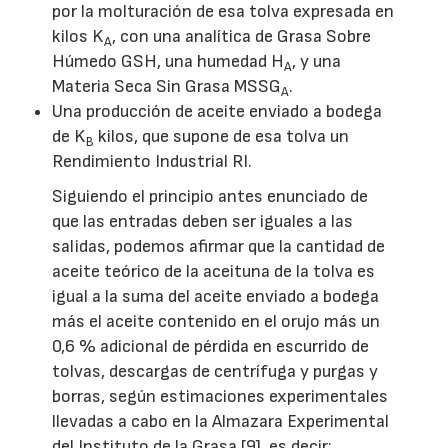
por la molturación de esa tolva expresada en
kilos K
, con una analítica de Grasa Sobre
A
Húmedo GSH, una humedad H
, y una
A
Materia Seca Sin Grasa MSSG
.
A
Una producción de aceite enviado a bodega
de K
kilos, que supone de esa tolva un
B
Rendimiento Industrial RI.
Siguiendo el principio antes enunciado de
que las entradas deben ser iguales a las
salidas, podemos afirmar que la cantidad de
aceite teórico de la aceituna de la tolva es
igual a la suma del aceite enviado a bodega
más el aceite contenido en el orujo más un
0,6 % adicional de pérdida en escurrido de
tolvas, descargas de centrífuga y purgas y
borras, según estimaciones experimentales
llevadas a cabo en la Almazara Experimental
del Instituto de la Grasa [9], es decir: