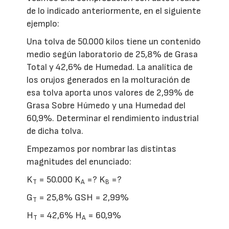
de lo indicado anteriormente, en el siguiente
ejemplo:
Una tolva de 50.000 kilos tiene un contenido
medio según laboratorio de 25,8% de Grasa
Total y 42,6% de Humedad. La analítica de
los orujos generados en la molturación de
esa tolva aporta unos valores de 2,99% de
Grasa Sobre Húmedo y una Humedad del
60,9%. Determinar el rendimiento industrial
de dicha tolva.
Empezamos por nombrar las distintas
magnitudes del enunciado:
K
= 50.000 K
=? K
=?
T
A
B
G
= 25,8% GSH = 2,99%
T
H
= 42,6% H
= 60,9%
T
A