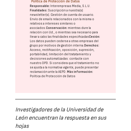
Política de Protección de Datos
Responsable:
Interempresas Media, S.L.U.
Finalidades:
Suscripción a nuestra(s)
newsletter(s). Gestión de cuenta de usuario.
Envío de emails relacionados con la misma o
relativos a intereses similares o
asociados.
Conservación:
mientras dure la
relación con Ud., o mientras sea necesario para
llevar a cabo las finalidades especificadas
Cesión:
Los datos pueden cederse a otras
empresas del
grupo
por motivos de gestión interna.
Derechos:
Acceso, rectificación, oposición, supresión,
portabilidad, limitación del tratatamiento y
decisiones automatizadas:
contacte con
nuestro DPD
. Si considera que el tratamiento no
se ajusta a la normativa vigente, puede presentar
reclamación ante la
AEPD
.
Más información:
Política de Protección de Datos
Investigadores de la Universidad de
León encuentran la respuesta en sus
hojas