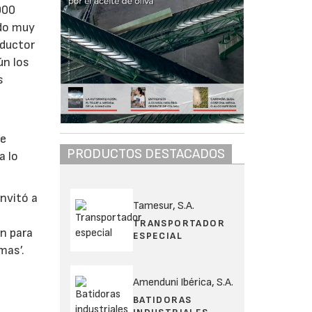
000
ado muy
oductor
ún los
s
de
PRODUCTOS DESTACADOS
a lo
nvitó a
Tamesur, S.A.
TRANSPORTADOR
én para
ESPECIAL
mas’.
Amenduni Ibérica, S.A.
BATIDORAS