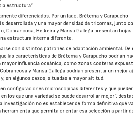
pia estructura”.
aramente diferenciados. Por un lado, Brétema y Carapucho
s desarrollada y una mayor densidad de tricomas, junto c
tro, Cobrancosa, Hedreira y Mansa Gallega presentan hoja
na estructura interna diferente.
narse con distintos patrones de adaptación ambiental. De 
 que las características de Brétema y Carapucho podrían ha
 mayor influencia oceánica, como zonas costeras expuest
a, Cobrancosa y Mansa Gallega podrían presentar un mejor a
 y, en algunos casos, situadas a mayor altitud.
en configuraciones microscópicas diferentes y que puede
en los que una variedad se puede desarrollar mejor”, desta
la investigación no es establecer de forma definitiva qué v
a herramienta que permita orientar esa selección a partir d