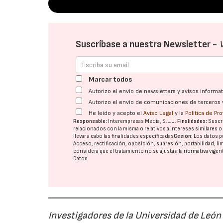
Suscríbase a nuestra Newsletter -
Marcar todos
Autorizo el envío de newsletters y avisos inform
Autorizo el envío de comunicaciones de terceros 
He leído y acepto el
Aviso Legal
y la
Política de Pr
Responsable:
Interempresas Media, S.L.U.
Finalidades:
Suscri
relacionados con la misma o relativos a intereses similares 
llevar a cabo las finalidades especificadas
Cesión:
Los datos p
Acceso, rectificación, oposición, supresión, portabilidad, l
considera que el tratamiento no se ajusta a la normativa vige
Datos
Investigadores de la Universidad de León