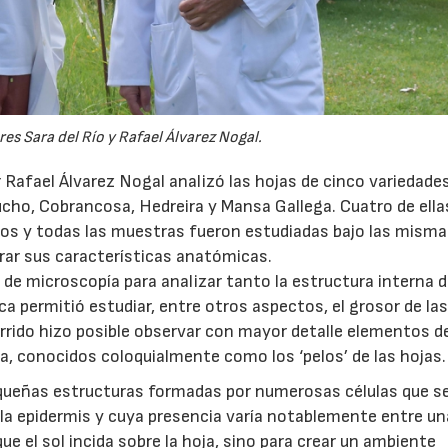
es Sara del Río y Rafael Álvarez Nogal.
or Rafael Álvarez Nogal analizó las hojas de cinco variedade
ucho, Cobrancosa, Hedreira y Mansa Gallega. Cuatro de ella
os y todas las muestras fueron estudiadas bajo las mism
rar sus características anatómicas.
 de microscopía para analizar tanto la estructura interna d
a permitió estudiar, entre otros aspectos, el grosor de las
rrido hizo posible observar con mayor detalle elementos d
a, conocidos coloquialmente como los ‘pelos’ de las hojas.
equeñas estructuras formadas por numerosas células que s
la epidermis y cuya presencia varía notablemente entre u
ue el sol incida sobre la hoja, sino para crear un ambiente