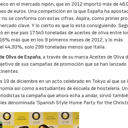
hueco en el mercado nipón, que en 2012 importó más de 46.
lones de euros. Una competición en la que España ha apost
r no se conforma con estas cifras. Aspira, como primer pr
 mercado clave. Y lo cierto es que lo está consiguiendo. Seg
 en ese país 17.545 toneladas de aceites de oliva entre lo
 16% más que en los 9 primeros meses de 2012, y lo más
el 44,93%, solo 299 toneladas menos que Italia.
 de Oliva de España
, a través de su marca Aceites de Oliva 
objetivo de sus campañas de promoción que se han lanzado 
tinentes.
 19 de diciembre en un acto celebrado en Tokyo al que se i
onomía así como a estudiantes de escuela de hostelería. Un
riodistas la campaña que ahora echa a andar, sirvió tambi
nales denominada ‘Spanish Style Home Party for the Christ