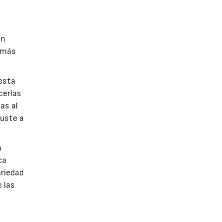
on
s más
esta
cerlas
as al
juste a
n
ca
ariedad
e las