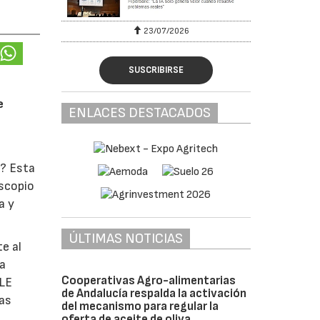
23/07/2026
SUSCRIBIRSE
e
ENLACES DESTACADOS
o? Esta
oscopio
a y
ÚLTIMAS NOTICIAS
e al
la
Cooperativas Agro-alimentarias
ULE
de Andalucía respalda la activación
las
del mecanismo para regular la
oferta de aceite de oliva