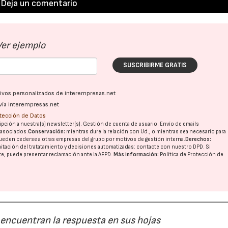
Deja un comentario
Ver ejemplo
SUSCRIBIRME GRATIS
ativos personalizados de interempresas.net
vía interempresas.net
otección de Datos
pción a nuestra(s) newsletter(s). Gestión de cuenta de usuario. Envío de emails
o asociados.
Conservación:
mientras dure la relación con Ud., o mientras sea necesario para
ueden cederse a otras
empresas del grupo
por motivos de gestión interna.
Derechos:
imitación del tratatamiento y decisiones automatizadas:
contacte con nuestro DPD
. Si
nte, puede presentar reclamación ante la
AEPD
.
Más información:
Política de Protección de
 encuentran la respuesta en sus hojas