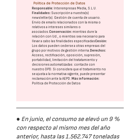
Política de Protección de Datos
Responsable:
Interempresas Media, S.L.U.
Finalidades:
Suscripción a nuestra(s)
newsletter(s). Gestión de cuenta de usuario.
Envío de emails relacionados con la misma o
relativos a intereses similares o
asociados.
Conservación:
mientras dure la
relación con Ud., o mientras sea necesario para
llevar a cabo las finalidades especificadas
Cesión:
Los datos pueden cederse a otras
empresas del
grupo
por motivos de gestión interna.
Derechos:
Acceso, rectificación, oposición, supresión,
portabilidad, limitación del tratatamiento y
decisiones automatizadas:
contacte con
nuestro DPD
. Si considera que el tratamiento no
se ajusta a la normativa vigente, puede presentar
reclamación ante la
AEPD
.
Más información:
Política de Protección de Datos
● En junio, el consumo se elevó un 9 %
con respecto al mismo mes del año
anterior, hasta las 1.562.747 toneladas