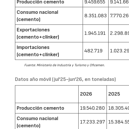
Producción cemento
9.459.655
9.141.6
Consumo nacional
8.351.083
7.770.2
(cemento)
Exportaciones
1.945.191
2.298.8
(cemento+clínker)
Importaciones
482.719
1.023.2
(cemento+clínker)
Fuente: Ministerio de Industria y Turismo y Oficemen.
Datos año móvil (jul'25-jun'26, en toneladas)
2026
2025
Producción cemento
19.540.280
18.305.4
Consumo nacional
17.233.297
15.384.5
(cemento)