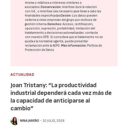
misma o relativos a intereses similares o
asociados.
Conservación:
mientras dure la relación
con Ud., o mientras sea necesario para llevar a cabo las
finalidades especificadas
Cesión:
Los datos pueden
cederse a otras
empresas del grupo
por motivos de
gestión interna.
Derechos:
Acceso, rectificación,
oposición, supresión, portabilidad, limitación del
tratatamiento y decisiones automatizadas:
contacte
con nuestro DPD
. Si considera que el tratamiento no se
ajusta a la normativa vigente, puede presentar
reclamación ante la
AEPD
.
Más información:
Política de
Protección de Datos
ACTUALIDAD
Joan Tristany: “La productividad
industrial dependerá cada vez más de
la capacidad de anticiparse al
cambio”
NINA JAREÑO
- 10 JULIO, 2026