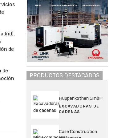
rvicios
de
adrid),
a
ión de
n de
PRODUCTOS DESTACADOS
omoción
Huppenkothen GmbH
k
EXCAVADORAS DE
CADENAS
Case Construction