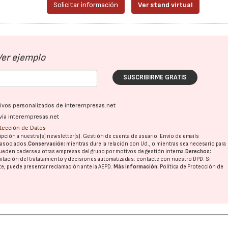
Solicitar información
Ver stand virtual
Ver ejemplo
SUSCRIBIRME GRATIS
ativos personalizados de interempresas.net
vía interempresas.net
otección de Datos
pción a nuestra(s) newsletter(s). Gestión de cuenta de usuario. Envío de emails
o asociados.
Conservación:
mientras dure la relación con Ud., o mientras sea necesario para
ueden cederse a otras
empresas del grupo
por motivos de gestión interna.
Derechos:
imitación del tratatamiento y decisiones automatizadas:
contacte con nuestro DPD
. Si
nte, puede presentar reclamación ante la
AEPD
.
Más información:
Política de Protección de