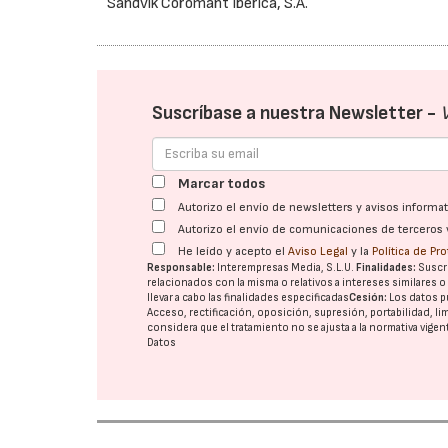
Sandvik Coromant Ibérica, S.A.
Suscríbase a nuestra Newsletter -
Marcar todos
Autorizo el envío de newsletters y avisos inform
Autorizo el envío de comunicaciones de terceros 
He leído y acepto el
Aviso Legal
y la
Política de Pr
Responsable:
Interempresas Media, S.L.U.
Finalidades:
Suscri
relacionados con la misma o relativos a intereses similares 
llevar a cabo las finalidades especificadas
Cesión:
Los datos p
Acceso, rectificación, oposición, supresión, portabilidad, l
considera que el tratamiento no se ajusta a la normativa vige
Datos