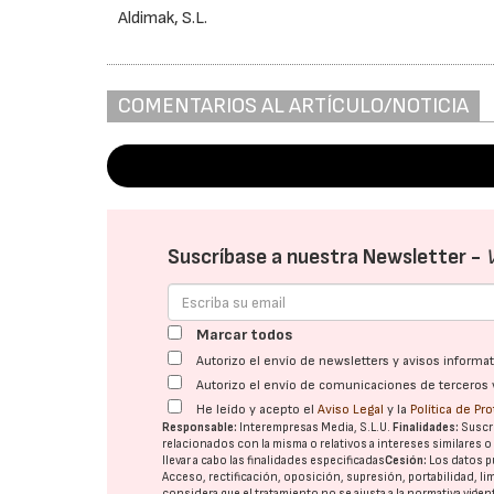
Aldimak, S.L.
COMENTARIOS AL ARTÍCULO/NOTICIA
Suscríbase a nuestra Newsletter -
Marcar todos
Autorizo el envío de newsletters y avisos inform
Autorizo el envío de comunicaciones de terceros 
He leído y acepto el
Aviso Legal
y la
Política de Pr
Responsable:
Interempresas Media, S.L.U.
Finalidades:
Suscri
relacionados con la misma o relativos a intereses similares 
llevar a cabo las finalidades especificadas
Cesión:
Los datos p
Acceso, rectificación, oposición, supresión, portabilidad, l
considera que el tratamiento no se ajusta a la normativa vige