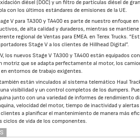
xidación diésel (DOC) y un filtro de partículas diésel de gra
la con los últimos estándares de emisiones de la UE.
tage V para TA300 y TA400 es parte de nuestro enfoque en
uctivos, de alta calidad y duraderos, mientras se mantiene 
gerente regional de Ventas para EMEA. en Terex Trucks. “E
rtadores Stage V a los clientes de Hillhead Digital”.
 IV, los nuevos Stage V TA300 y TA400 están equipados co
n motriz que se adapta perfectamente al motor, los cami
 en entornos de trabajo exigentes.
ambién están vinculados al sistema telemático Haul Trac
r una visibilidad y un control completos de los dumpers. Pu
quina junto con una variedad de informes de rendimiento di
uina, velocidad del motor, tiempo de inactividad y alertas
s clientes a planificar el mantenimiento de manera más efic
s ciclos de vida de los componentes.
AS