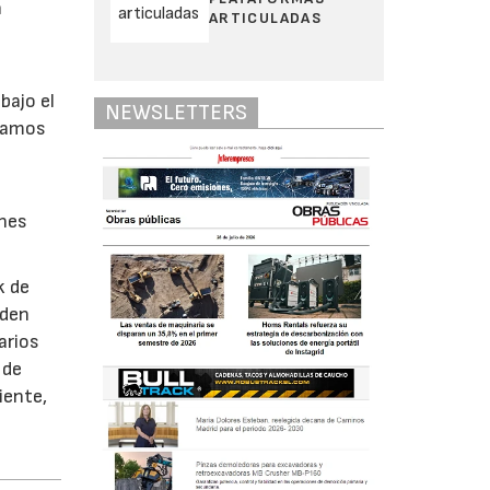
n
ARTICULADAS
bajo el
NEWSLETTERS
stamos
n
ones
k de
eden
arios
 de
iente,