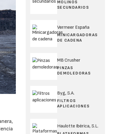
MOLINOS
SECUNDARIOS
Vermeer España
MINICARGADORAS
DE CADENA
MB Crusher
PINZAS
DEMOLEDORAS
Byg, S.A.
FILTROS
APLICACIONES
anera,
Haulotte Ibérica, S.L.
iencia
PLATAFORMAS