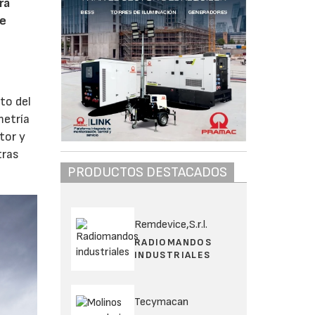
ra
de
to del
metría
tor y
tras
PRODUCTOS DESTACADOS
Remdevice,S.r.l.
RADIOMANDOS
INDUSTRIALES
Tecymacan