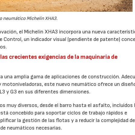
o neumático Michelin XHA3.
ovación, el Michelin XHA3 incorpora una nueva característi
re Control, un indicador visual (pendiente de patente) conc
cos.
 las crecientes exigencias de la maquinaria de
ra una amplia gama de aplicaciones de construcción. Adec
 y motoniveladoras, este nuevo neumático ofrece un diseñ
 L3 y G3 en sus diferentes dimensiones.
s muy diversos, desde el barro hasta el asfalto, incluidos 
á concebido para soportar ciclos de trabajo rápidos e
ificar la gestión de las flotas y a reducir la complejidad de
as de neumáticos necesarias.