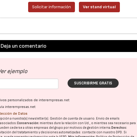
Solicitar información
Ver stand virtual
28/07/2026
30/07/2026
Deja un comentario
Ver ejemplo
SUSCRIBIRME GRATIS
ativos personalizados de interempresas.net
vía interempresas.net
otección de Datos
pción a nuestra(s) newsletter(s). Gestión de cuenta de usuario. Envío de emails
o asociados.
Conservación:
mientras dure la relación con Ud., o mientras sea necesario para
ueden cederse a otras
empresas del grupo
por motivos de gestión interna.
Derechos:
imitación del tratatamiento y decisiones automatizadas:
contacte con nuestro DPD
. Si
nte, puede presentar reclamación ante la
AEPD
.
Más información:
Política de Protección de