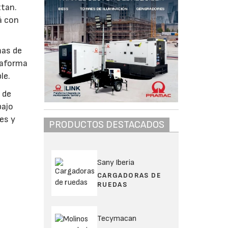
ttan.
á con
mas de
taforma
le.
 de
bajo
es y
PRODUCTOS DESTACADOS
Sany Iberia
CARGADORAS DE
RUEDAS
Tecymacan