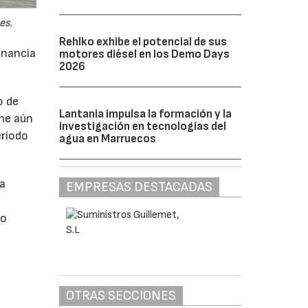
es.
Rehlko exhibe el potencial de sus
anancia
motores diésel en los Demo Days
2026
o de
Lantania impulsa la formación y la
ne aún
investigación en tecnologías del
eríodo
agua en Marruecos
da
EMPRESAS DESTACADAS
do
OTRAS SECCIONES