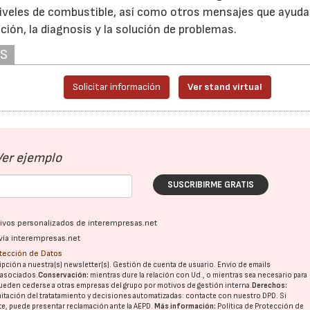
iveles de combustible, así como otros mensajes que ayuda
ación, la diagnosis y la solución de problemas.
AS
Solicitar información
Ver stand virtual
Ver ejemplo
SUSCRIBIRME GRATIS
ativos personalizados de interempresas.net
vía interempresas.net
otección de Datos
pción a nuestra(s) newsletter(s). Gestión de cuenta de usuario. Envío de emails
o asociados.
Conservación:
mientras dure la relación con Ud., o mientras sea necesario para
ueden cederse a otras
empresas del grupo
por motivos de gestión interna.
Derechos:
imitación del tratatamiento y decisiones automatizadas:
contacte con nuestro DPD
. Si
nte, puede presentar reclamación ante la
AEPD
.
Más información:
Política de Protección de