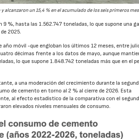
y alcanzaron un 15,4 % en el acumulado de los seis primeros mes
un 9 %, hasta las 1.562.747 toneladas, lo que supone una g
 de 2025.
de año móvil -que engloban los últimos 12 meses, entre juli
cuatro décimas frente a los datos de mayo, aunque mantie
ladas, lo que supone 1.848.742 toneladas más que en el p
tante, a una moderación del crecimiento durante la segun
sumo de cemento en torno al 2 % al cierre de 2026. Esta
nte, al efecto estadístico de la comparativa con el segun
traron elevados niveles mensuales de consumo.