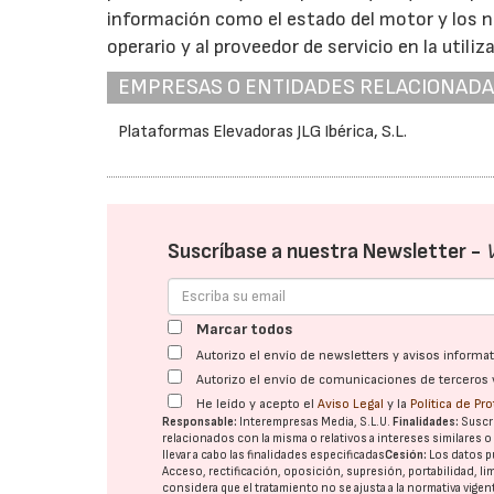
información como el estado del motor y los n
operario y al proveedor de servicio en la utiliz
EMPRESAS O ENTIDADES RELACIONAD
Plataformas Elevadoras JLG Ibérica, S.L.
Suscríbase a nuestra Newsletter -
Marcar todos
Autorizo el envío de newsletters y avisos inform
Autorizo el envío de comunicaciones de terceros 
He leído y acepto el
Aviso Legal
y la
Política de Pr
Responsable:
Interempresas Media, S.L.U.
Finalidades:
Suscri
relacionados con la misma o relativos a intereses similares 
llevar a cabo las finalidades especificadas
Cesión:
Los datos p
Acceso, rectificación, oposición, supresión, portabilidad, l
considera que el tratamiento no se ajusta a la normativa vige