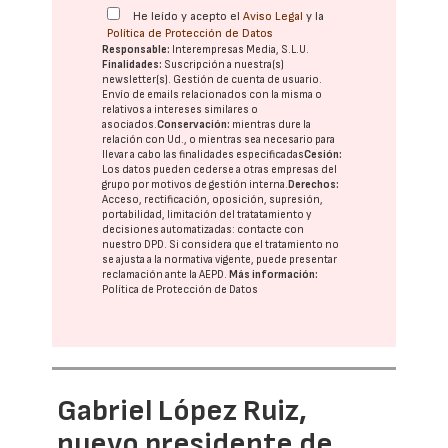
He leído y acepto el
Aviso Legal
y la
Política de Protección de Datos
Responsable:
Interempresas Media, S.L.U.
Finalidades:
Suscripción a nuestra(s)
newsletter(s). Gestión de cuenta de usuario.
Envío de emails relacionados con la misma o
relativos a intereses similares o
asociados.
Conservación:
mientras dure la
relación con Ud., o mientras sea necesario para
llevar a cabo las finalidades especificadas
Cesión:
Los datos pueden cederse a otras
empresas del
grupo
por motivos de gestión interna.
Derechos:
Acceso, rectificación, oposición, supresión,
portabilidad, limitación del tratatamiento y
decisiones automatizadas:
contacte con
nuestro DPD
. Si considera que el tratamiento no
se ajusta a la normativa vigente, puede presentar
reclamación ante la
AEPD
.
Más información:
Política de Protección de Datos
Gabriel López Ruiz,
nuevo presidente de