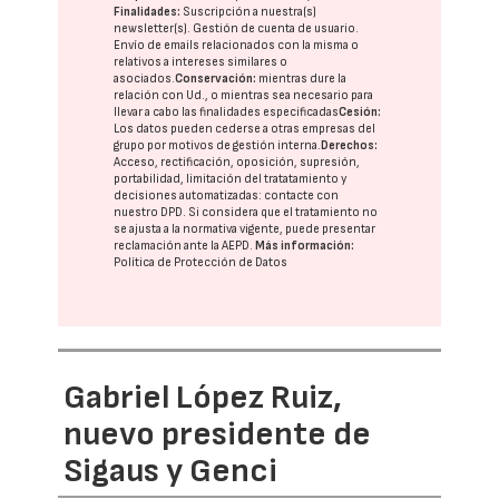
Finalidades:
Suscripción a nuestra(s)
newsletter(s). Gestión de cuenta de usuario.
Envío de emails relacionados con la misma o
relativos a intereses similares o
asociados.
Conservación:
mientras dure la
relación con Ud., o mientras sea necesario para
llevar a cabo las finalidades especificadas
Cesión:
Los datos pueden cederse a otras
empresas del
grupo
por motivos de gestión interna.
Derechos:
Acceso, rectificación, oposición, supresión,
portabilidad, limitación del tratatamiento y
decisiones automatizadas:
contacte con
nuestro DPD
. Si considera que el tratamiento no
se ajusta a la normativa vigente, puede presentar
reclamación ante la
AEPD
.
Más información:
Política de Protección de Datos
Gabriel López Ruiz,
nuevo presidente de
Sigaus y Genci