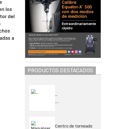
e
en los
tor del
n
uchos
adas a
PRODUCTOS DESTACADOS
...
...
Centro de torneado