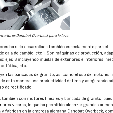
interiores Danobat Overbeck para la leva.
riores ha sido desarrollada también especialmente para el
s de caja de cambio, etc.). Son máquinas de producción, ada
es: ejes B incluyendo muelas de exteriores e interiores, me
rostática, etc.
yen las bancadas de granito, así como el uso de motores l
do de esta manera una productividad óptima y asegurando a
so de rectificado.
res, también con motores lineales y bancada de granito, pue
riores y caras, lo que ha permitido alcanzar grandes aume
an y fabrican en la empresa alemana Danobat Overbeck, co