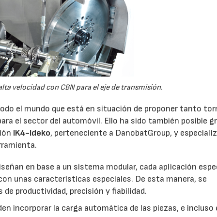
28/07/2026
30/07/2026
lta velocidad con CBN para el eje de transmisión.
todo el mundo que está en situación de proponer tanto to
para el sector del automóvil. Ello ha sido también posible g
ción
IK4-Ideko
, perteneciente a DanobatGroup, y especiali
rramienta.
señan en base a un sistema modular, cada aplicación espec
on unas características especiales. De esta manera, se
e productividad, precisión y fiabilidad.
en incorporar la carga automática de las piezas, e incluso