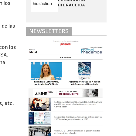
n los
HIDRÁULICA
 de las
NEWSLETTERS
con los
PSA,
 ha
s, etc.