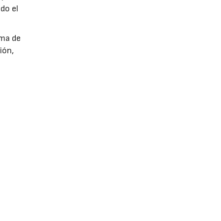
do el
ama de
ión,