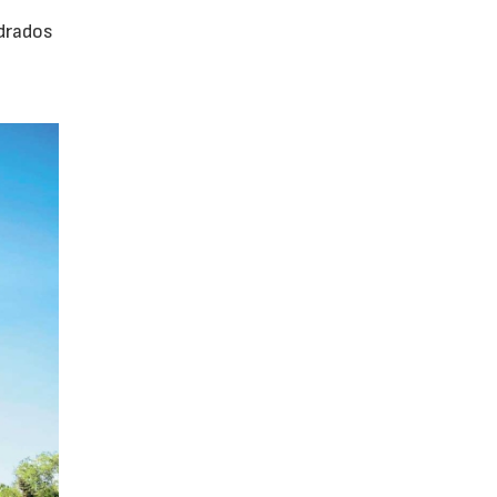
adrados
0