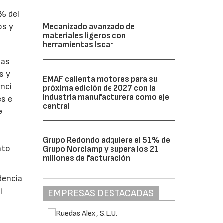
1% del
os y
Mecanizado avanzado de
materiales ligeros con
herramientas Iscar
bas
s y
EMAF calienta motores para su
enci
próxima edición de 2027 con la
industria manufacturera como eje
es e
central
e
Grupo Redondo adquiere el 51% de
nto
Grupo Norclamp y supera los 21
millones de facturación
dencia
i
EMPRESAS DESTACADAS