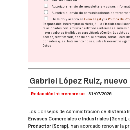
Autorizo el envío de newsletters y avisos inform
Autorizo el envío de comunicaciones de terceros 
He leído y acepto el
Aviso Legal
y la
Política de Pr
Responsable:
Interempresas Media, S.L.U.
Finalidades:
Suscri
relacionados con la misma o relativos a intereses similares 
llevar a cabo las finalidades especificadas
Cesión:
Los datos p
Acceso, rectificación, oposición, supresión, portabilidad, l
considera que el tratamiento no se ajusta a la normativa vige
Datos
Gabriel López Ruiz, nuevo
Redacción Interempresas
31/07/2026
Los Consejos de Administración de
Sistema I
Envases Comerciales e Industriales (Genci)
,
Productor (Scrap)
, han acordado renovar la p