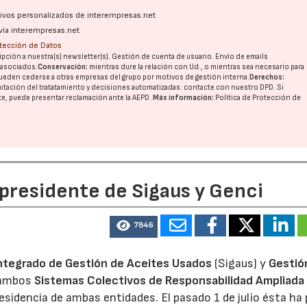
ativos personalizados de interempresas.net
vía interempresas.net
otección de Datos
pción a nuestra(s) newsletter(s). Gestión de cuenta de usuario. Envío de emails
o asociados.
Conservación:
mientras dure la relación con Ud., o mientras sea necesario para
ueden cederse a otras
empresas del grupo
por motivos de gestión interna.
Derechos:
imitación del tratatamiento y decisiones automatizadas:
contacte con nuestro DPD
. Si
nte, puede presentar reclamación ante la
AEPD
.
Más información:
Política de Protección de
 presidente de Sigaus y Genci
7846
ntegrado de Gestión de Aceites Usados
(Sigaus) y
Gestió
 ambos
Sistemas Colectivos de Responsabilidad Ampliada 
residencia de ambas entidades. El pasado 1 de julio ésta ha