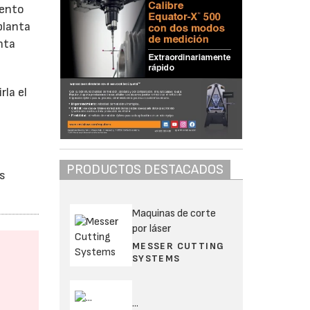
iento
planta
nta
rla el
s
PRODUCTOS DESTACADOS
as
Maquinas de corte
por láser
MESSER CUTTING
SYSTEMS
...