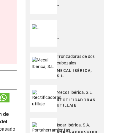
...
...
...
Tronzadoras de dos
cabezales
MECAL IBÉRICA,
S.L.
Mecos Ibérica, S.L.
RECTIFICADORAS
UTILLAJE
n de
del
Iscar Ibérica, S.A.
 pasado
PORTAHERRAMIEN