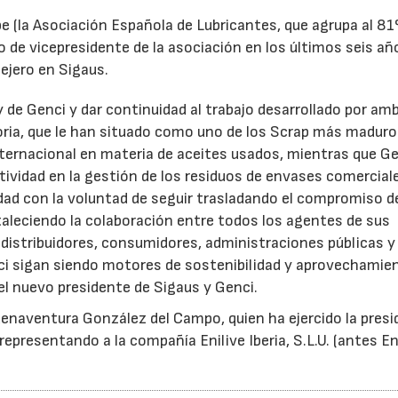
e (la Asociación Española de Lubricantes, que agrupa al 8
 de vicepresidente de la asociación en los últimos seis añ
ejero en Sigaus.
y de Genci y dar continuidad al trabajo desarrollado por am
oria, que le han situado como uno de los Scrap más maduro
nternacional en materia de aceites usados, mientras que G
tividad en la gestión de los residuos de envases comercial
idad con la voluntad de seguir trasladando el compromiso d
taleciendo la colaboración entre todos los agentes de sus
distribuidores, consumidores, administraciones públicas y
ci sigan siendo motores de sostenibilidad y aprovechamie
el nuevo presidente de Sigaus y Genci.
enaventura González del Campo, quien ha ejercido la presi
epresentando a la compañía Enilive Iberia, S.L.U. (antes En