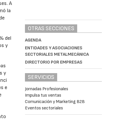
ses. A
omó la
 de
OTRAS SECCIONES
1% del
AGENDA
os y
ENTIDADES Y ASOCIACIONES
SECTORIALES METALMECÁNICA
DIRECTORIO POR EMPRESAS
bas
s y
SERVICIOS
enci
es e
Jornadas Profesionales
e
Impulsa tus ventas
Comunicación y Marketing B2B
Eventos sectoriales
nto