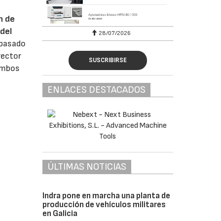
n de
del
28/07/2026
 pasado
rector
SUSCRIBIRSE
 ambos
ENLACES DESTACADOS
ÚLTIMAS NOTICIAS
Indra pone en marcha una planta de
producción de vehículos militares
en Galicia