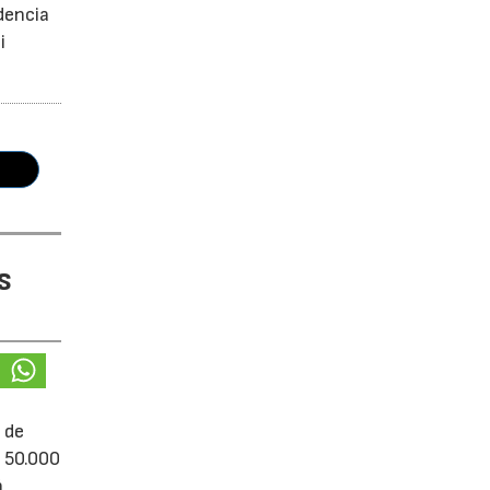
dencia
i
s
 de
e 50.000
á