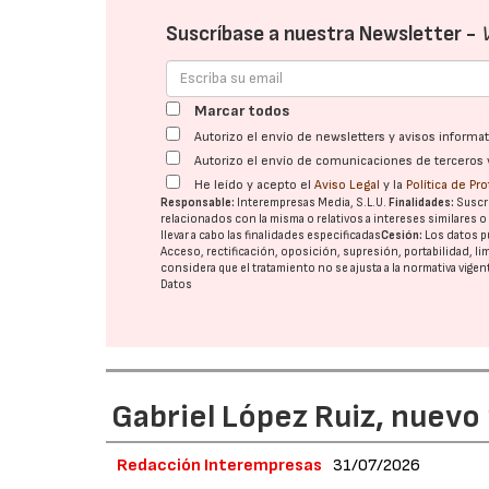
Suscríbase a nuestra Newsletter -
Marcar todos
Autorizo el envío de newsletters y avisos inform
Autorizo el envío de comunicaciones de terceros 
He leído y acepto el
Aviso Legal
y la
Política de Pr
Responsable:
Interempresas Media, S.L.U.
Finalidades:
Suscri
relacionados con la misma o relativos a intereses similares 
llevar a cabo las finalidades especificadas
Cesión:
Los datos p
Acceso, rectificación, oposición, supresión, portabilidad, l
considera que el tratamiento no se ajusta a la normativa vige
Datos
Gabriel López Ruiz, nuevo
Redacción Interempresas
31/07/2026