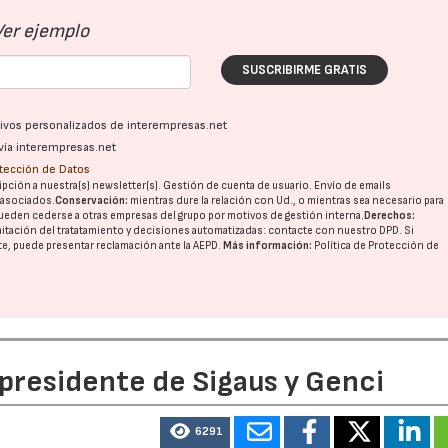
Ver ejemplo
SUSCRIBIRME GRATIS
ativos personalizados de interempresas.net
vía interempresas.net
otección de Datos
pción a nuestra(s) newsletter(s). Gestión de cuenta de usuario. Envío de emails
o asociados.
Conservación:
mientras dure la relación con Ud., o mientras sea necesario para
ueden cederse a otras
empresas del grupo
por motivos de gestión interna.
Derechos:
imitación del tratatamiento y decisiones automatizadas:
contacte con nuestro DPD
. Si
nte, puede presentar reclamación ante la
AEPD
.
Más información:
Política de Protección de
 presidente de Sigaus y Genci
6291