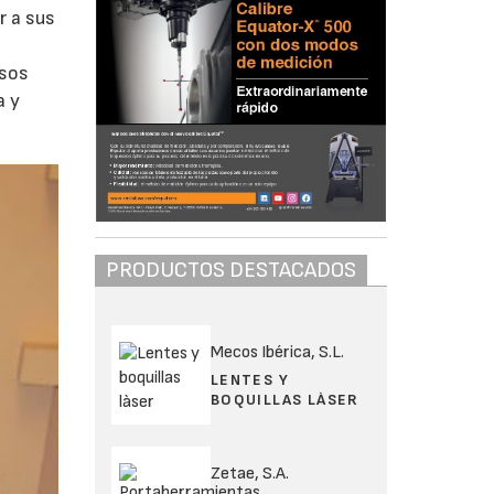
r a sus
rsos
a y
PRODUCTOS DESTACADOS
Mecos Ibérica, S.L.
LENTES Y
BOQUILLAS LÀSER
Zetae, S.A.