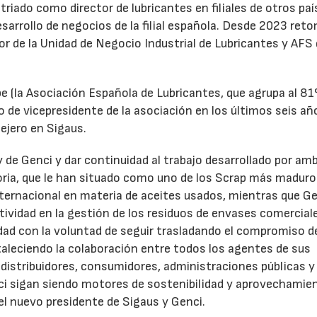
triado como director de lubricantes en filiales de otros paí
desarrollo de negocios de la filial española. Desde 2023 ret
tor de la Unidad de Negocio Industrial de Lubricantes y AFS
e (la Asociación Española de Lubricantes, que agrupa al 8
 de vicepresidente de la asociación en los últimos seis añ
ejero en Sigaus.
y de Genci y dar continuidad al trabajo desarrollado por am
oria, que le han situado como uno de los Scrap más maduro
nternacional en materia de aceites usados, mientras que G
tividad en la gestión de los residuos de envases comercial
idad con la voluntad de seguir trasladando el compromiso d
taleciendo la colaboración entre todos los agentes de sus
distribuidores, consumidores, administraciones públicas y
ci sigan siendo motores de sostenibilidad y aprovechamie
el nuevo presidente de Sigaus y Genci.