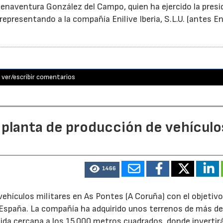
enaventura González del Campo, quien ha ejercido la presi
epresentando a la compañía Enilive Iberia, S.L.U. (antes En
ver/escribir comentarios
 planta de producción de vehículo
1466
ehículos militares en As Pontes (A Coruña) con el objetivo
e España. La compañía ha adquirido unos terrenos de más d
ida cercana a los 15.000 metros cuadrados, donde invertir