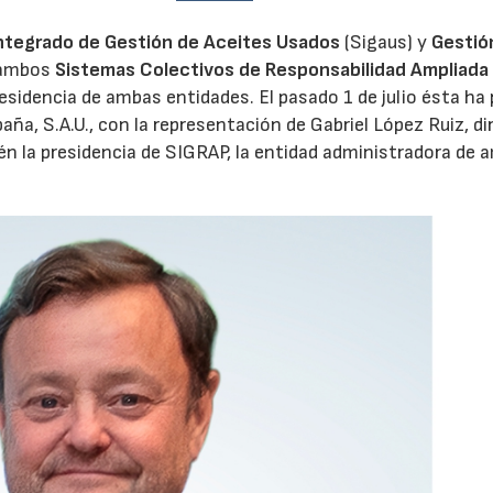
ntegrado de Gestión de Aceites Usados
(Sigaus) y
Gestió
 ambos
Sistemas Colectivos de Responsabilidad Ampliada 
28/07/2026
30/07/2026
residencia de ambas entidades. El pasado 1 de julio ésta ha
aña, S.A.U., con la representación de Gabriel López Ruiz, di
n la presidencia de SIGRAP, la entidad administradora de