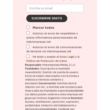
SUSCRIBIRME GRATIS
Marcar todos
Autorizo el envío de newsletters y
avisos informativos personalizados de
interempresas.net
Autorizo el envío de comunicaciones
de terceros vía interempresas.net
He leído y acepto el
Aviso Legal
y la
Política de Protección de Datos
Responsable:
Interempresas Media, S.L.U.
Finalidades:
Suscripción a nuestra(s)
newsletter(s). Gestión de cuenta de usuario.
Envío de emails relacionados con la misma o
relativos a intereses similares o
asociados.
Conservación:
mientras dure la
relación con Ud., o mientras sea necesario para
llevar a cabo las finalidades especificadas
Cesión:
Los datos pueden cederse a otras
empresas del
grupo
por motivos de gestión interna.
Derechos:
Acceso, rectificación, oposición, supresión,
portabilidad, limitación del tratatamiento y
decisiones automatizadas:
contacte con