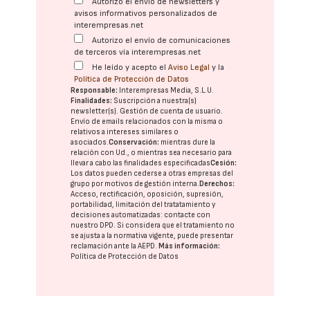
Autorizo el envío de newsletters y
avisos informativos personalizados de
interempresas.net
Autorizo el envío de comunicaciones
de terceros vía interempresas.net
He leído y acepto el
Aviso Legal
y la
Política de Protección de Datos
Responsable:
Interempresas Media, S.L.U.
Finalidades:
Suscripción a nuestra(s)
newsletter(s). Gestión de cuenta de usuario.
Envío de emails relacionados con la misma o
relativos a intereses similares o
asociados.
Conservación:
mientras dure la
relación con Ud., o mientras sea necesario para
llevar a cabo las finalidades especificadas
Cesión:
Los datos pueden cederse a otras
empresas del
grupo
por motivos de gestión interna.
Derechos:
Acceso, rectificación, oposición, supresión,
portabilidad, limitación del tratatamiento y
decisiones automatizadas:
contacte con
nuestro DPD
. Si considera que el tratamiento no
se ajusta a la normativa vigente, puede presentar
reclamación ante la
AEPD
.
Más información:
Política de Protección de Datos