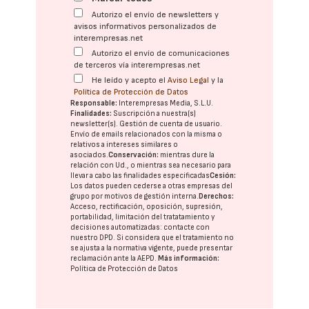
Autorizo el envío de newsletters y
avisos informativos personalizados de
interempresas.net
Autorizo el envío de comunicaciones
de terceros vía interempresas.net
He leído y acepto el
Aviso Legal
y la
Política de Protección de Datos
Responsable:
Interempresas Media, S.L.U.
Finalidades:
Suscripción a nuestra(s)
newsletter(s). Gestión de cuenta de usuario.
Envío de emails relacionados con la misma o
relativos a intereses similares o
asociados.
Conservación:
mientras dure la
relación con Ud., o mientras sea necesario para
llevar a cabo las finalidades especificadas
Cesión:
Los datos pueden cederse a otras
empresas del
grupo
por motivos de gestión interna.
Derechos:
Acceso, rectificación, oposición, supresión,
portabilidad, limitación del tratatamiento y
decisiones automatizadas:
contacte con
nuestro DPD
. Si considera que el tratamiento no
se ajusta a la normativa vigente, puede presentar
reclamación ante la
AEPD
.
Más información:
Política de Protección de Datos