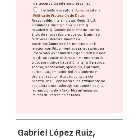
de terceros vía interempresas.net
He leído y acepto el
Aviso Legal
y la
Política de Protección de Datos
Responsable:
Interempresas Media, S.L.U.
Finalidades:
Suscripción a nuestra(s)
newsletter(s). Gestión de cuenta de usuario.
Envío de emails relacionados con la misma o
relativos a intereses similares o
asociados.
Conservación:
mientras dure la
relación con Ud., o mientras sea necesario para
llevar a cabo las finalidades especificadas
Cesión:
Los datos pueden cederse a otras
empresas del
grupo
por motivos de gestión interna.
Derechos:
Acceso, rectificación, oposición, supresión,
portabilidad, limitación del tratatamiento y
decisiones automatizadas:
contacte con
nuestro DPD
. Si considera que el tratamiento no
se ajusta a la normativa vigente, puede presentar
reclamación ante la
AEPD
.
Más información:
Política de Protección de Datos
Gabriel López Ruiz,