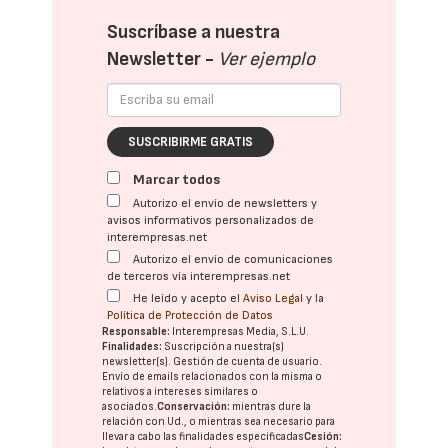
Suscríbase a nuestra
Newsletter -
Ver ejemplo
SUSCRIBIRME GRATIS
Marcar todos
Autorizo el envío de newsletters y
avisos informativos personalizados de
interempresas.net
Autorizo el envío de comunicaciones
de terceros vía interempresas.net
He leído y acepto el
Aviso Legal
y la
Política de Protección de Datos
Responsable:
Interempresas Media, S.L.U.
Finalidades:
Suscripción a nuestra(s)
newsletter(s). Gestión de cuenta de usuario.
Envío de emails relacionados con la misma o
relativos a intereses similares o
asociados.
Conservación:
mientras dure la
relación con Ud., o mientras sea necesario para
llevar a cabo las finalidades especificadas
Cesión: