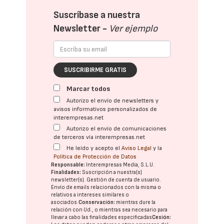
Suscríbase a nuestra
Newsletter -
Ver ejemplo
SUSCRIBIRME GRATIS
Marcar todos
Autorizo el envío de newsletters y
avisos informativos personalizados de
interempresas.net
Autorizo el envío de comunicaciones
de terceros vía interempresas.net
He leído y acepto el
Aviso Legal
y la
Política de Protección de Datos
Responsable:
Interempresas Media, S.L.U.
Finalidades:
Suscripción a nuestra(s)
newsletter(s). Gestión de cuenta de usuario.
Envío de emails relacionados con la misma o
relativos a intereses similares o
asociados.
Conservación:
mientras dure la
relación con Ud., o mientras sea necesario para
llevar a cabo las finalidades especificadas
Cesión: