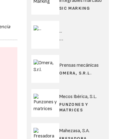
integrables marcado
SIC MARKING
encia
...
...
Prensas mecánicas
OMERA, S.R.L.
Mecos Ibérica, S.L.
PUNZONES Y
MATRICES
Mahezasa, S.A.
FRESADORA