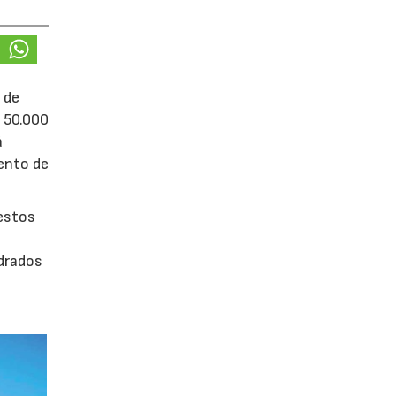
 de
e 50.000
á
iento de
uestos
adrados
0