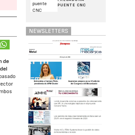
PUENTE CNC
NEWSLETTERS
n de
del
 pasado
rector
 ambos