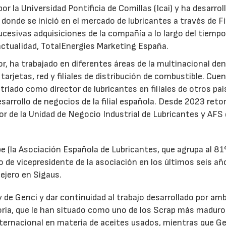
or la Universidad Pontificia de Comillas (Icai) y ha desarrol
 donde se inició en el mercado de lubricantes a través de F
ucesivas adquisiciones de la compañía a lo largo del tiempo
 actualidad, TotalEnergies Marketing España.
r, ha trabajado en diferentes áreas de la multinacional den
arjetas, red y filiales de distribución de combustible. Cue
triado como director de lubricantes en filiales de otros paí
desarrollo de negocios de la filial española. Desde 2023 ret
tor de la Unidad de Negocio Industrial de Lubricantes y AFS
e (la Asociación Española de Lubricantes, que agrupa al 8
 de vicepresidente de la asociación en los últimos seis añ
ejero en Sigaus.
y de Genci y dar continuidad al trabajo desarrollado por am
oria, que le han situado como uno de los Scrap más maduro
nternacional en materia de aceites usados, mientras que G