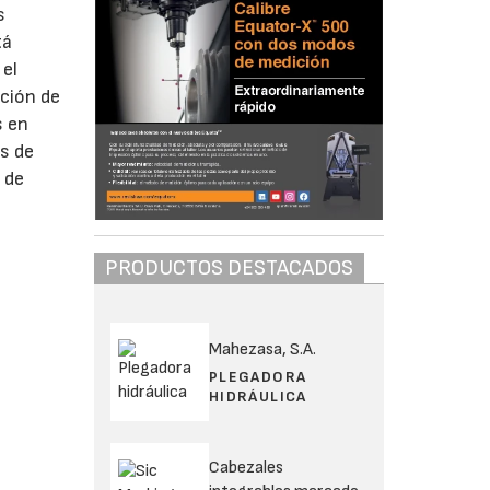
s
tá
 el
ación de
s en
as de
 de
PRODUCTOS DESTACADOS
Mahezasa, S.A.
PLEGADORA
HIDRÁULICA
Cabezales