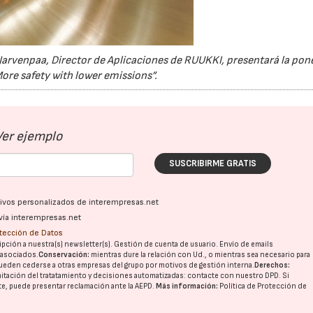
 Jarvenpaa, Director de Aplicaciones de RUUKKI, presentará la pon
More safety with lower emissions”.
Ver ejemplo
SUSCRIBIRME GRATIS
ativos personalizados de interempresas.net
vía interempresas.net
otección de Datos
pción a nuestra(s) newsletter(s). Gestión de cuenta de usuario. Envío de emails
o asociados.
Conservación:
mientras dure la relación con Ud., o mientras sea necesario para
ueden cederse a otras
empresas del grupo
por motivos de gestión interna.
Derechos:
imitación del tratatamiento y decisiones automatizadas:
contacte con nuestro DPD
. Si
nte, puede presentar reclamación ante la
AEPD
.
Más información:
Política de Protección de