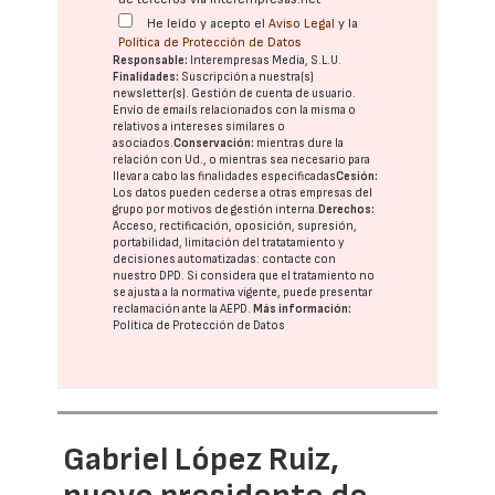
He leído y acepto el
Aviso Legal
y la
Política de Protección de Datos
Responsable:
Interempresas Media, S.L.U.
Finalidades:
Suscripción a nuestra(s)
newsletter(s). Gestión de cuenta de usuario.
Envío de emails relacionados con la misma o
relativos a intereses similares o
asociados.
Conservación:
mientras dure la
relación con Ud., o mientras sea necesario para
llevar a cabo las finalidades especificadas
Cesión:
Los datos pueden cederse a otras
empresas del
grupo
por motivos de gestión interna.
Derechos:
Acceso, rectificación, oposición, supresión,
portabilidad, limitación del tratatamiento y
decisiones automatizadas:
contacte con
nuestro DPD
. Si considera que el tratamiento no
se ajusta a la normativa vigente, puede presentar
reclamación ante la
AEPD
.
Más información:
Política de Protección de Datos
Gabriel López Ruiz,