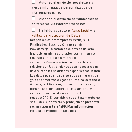
Autorizo el envío de newsletters y
avisos informativos personalizados de
interempresas.net
Autorizo el envío de comunicaciones
de terceros vía interempresas.net
He leído y acepto el
Aviso Legal
y la
Política de Protección de Datos
Responsable:
Interempresas Media, S.L.U.
Finalidades:
Suscripción a nuestra(s)
newsletter(s). Gestión de cuenta de usuario.
Envío de emails relacionados con la misma o
relativos a intereses similares o
asociados.
Conservación:
mientras dure la
relación con Ud., o mientras sea necesario para
llevar a cabo las finalidades especificadas
Cesión:
Los datos pueden cederse a otras
empresas del
grupo
por motivos de gestión interna.
Derechos:
Acceso, rectificación, oposición, supresión,
portabilidad, limitación del tratatamiento y
decisiones automatizadas:
contacte con
nuestro DPD
. Si considera que el tratamiento no
se ajusta a la normativa vigente, puede presentar
reclamación ante la
AEPD
.
Más información:
Política de Protección de Datos