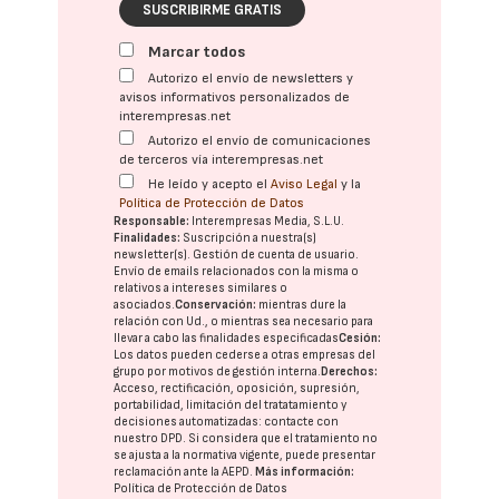
SUSCRIBIRME GRATIS
Marcar todos
Autorizo el envío de newsletters y
avisos informativos personalizados de
interempresas.net
Autorizo el envío de comunicaciones
de terceros vía interempresas.net
He leído y acepto el
Aviso Legal
y la
Política de Protección de Datos
Responsable:
Interempresas Media, S.L.U.
Finalidades:
Suscripción a nuestra(s)
newsletter(s). Gestión de cuenta de usuario.
Envío de emails relacionados con la misma o
relativos a intereses similares o
asociados.
Conservación:
mientras dure la
relación con Ud., o mientras sea necesario para
llevar a cabo las finalidades especificadas
Cesión:
Los datos pueden cederse a otras
empresas del
grupo
por motivos de gestión interna.
Derechos:
Acceso, rectificación, oposición, supresión,
portabilidad, limitación del tratatamiento y
decisiones automatizadas:
contacte con
nuestro DPD
. Si considera que el tratamiento no
se ajusta a la normativa vigente, puede presentar
reclamación ante la
AEPD
.
Más información:
Política de Protección de Datos