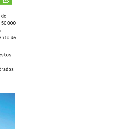
 de
e 50.000
á
iento de
uestos
adrados
0