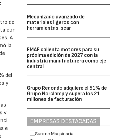
:
Mecanizado avanzado de
tro del
materiales ligeros con
herramientas Iscar
nta con
ses. A
omó la
EMAF calienta motores para su
 de
próxima edición de 2027 con la
industria manufacturera como eje
central
1% del
os y
Grupo Redondo adquiere el 51% de
Grupo Norclamp y supera los 21
millones de facturación
bas
s y
enci
EMPRESAS DESTACADAS
es e
e