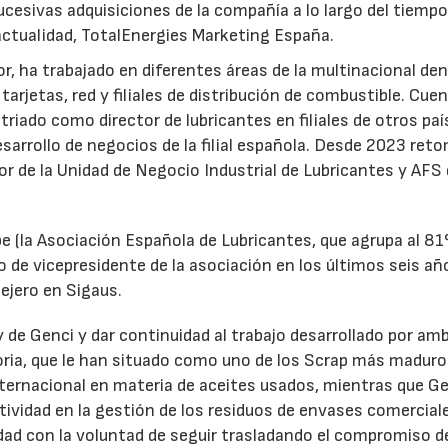
ucesivas adquisiciones de la compañía a lo largo del tiempo
 actualidad, TotalEnergies Marketing España.
r, ha trabajado en diferentes áreas de la multinacional den
arjetas, red y filiales de distribución de combustible. Cue
triado como director de lubricantes en filiales de otros paí
desarrollo de negocios de la filial española. Desde 2023 ret
tor de la Unidad de Negocio Industrial de Lubricantes y AFS
e (la Asociación Española de Lubricantes, que agrupa al 8
 de vicepresidente de la asociación en los últimos seis añ
ejero en Sigaus.
y de Genci y dar continuidad al trabajo desarrollado por am
oria, que le han situado como uno de los Scrap más maduro
nternacional en materia de aceites usados, mientras que G
tividad en la gestión de los residuos de envases comercial
idad con la voluntad de seguir trasladando el compromiso d