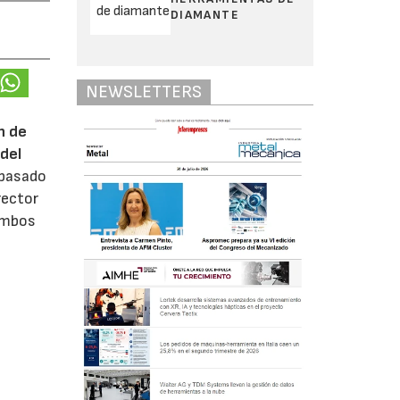
DIAMANTE
NEWSLETTERS
n de
del
 pasado
rector
 ambos