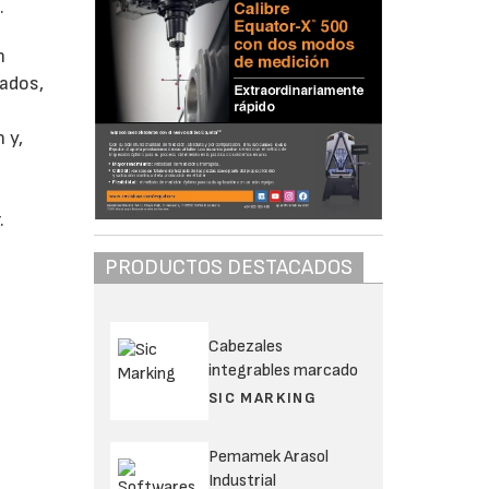
.
n
cados,
 y,
.
PRODUCTOS DESTACADOS
Cabezales
integrables marcado
SIC MARKING
Pemamek Arasol
Industrial