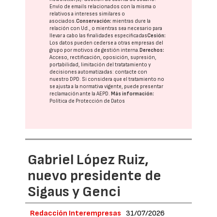
Envío de emails relacionados con la misma o
relativos a intereses similares o
asociados.
Conservación:
mientras dure la
relación con Ud., o mientras sea necesario para
llevar a cabo las finalidades especificadas
Cesión:
Los datos pueden cederse a otras
empresas del
grupo
por motivos de gestión interna.
Derechos:
Acceso, rectificación, oposición, supresión,
portabilidad, limitación del tratatamiento y
decisiones automatizadas:
contacte con
nuestro DPD
. Si considera que el tratamiento no
se ajusta a la normativa vigente, puede presentar
reclamación ante la
AEPD
.
Más información:
Política de Protección de Datos
Gabriel López Ruiz,
nuevo presidente de
Sigaus y Genci
Redacción Interempresas
31/07/2026