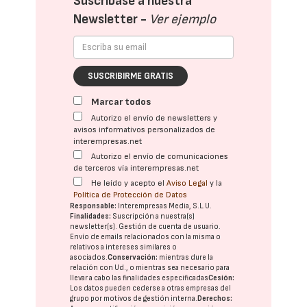
Suscríbase a nuestra
Newsletter -
Ver ejemplo
SUSCRIBIRME GRATIS
Marcar todos
Autorizo el envío de newsletters y
avisos informativos personalizados de
interempresas.net
Autorizo el envío de comunicaciones
de terceros vía interempresas.net
He leído y acepto el
Aviso Legal
y la
Política de Protección de Datos
Responsable:
Interempresas Media, S.L.U.
Finalidades:
Suscripción a nuestra(s)
newsletter(s). Gestión de cuenta de usuario.
Envío de emails relacionados con la misma o
relativos a intereses similares o
asociados.
Conservación:
mientras dure la
relación con Ud., o mientras sea necesario para
llevar a cabo las finalidades especificadas
Cesión:
Los datos pueden cederse a otras
empresas del
grupo
por motivos de gestión interna.
Derechos: