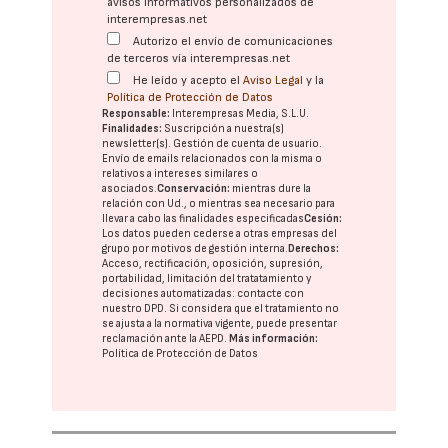
avisos informativos personalizados de
interempresas.net
Autorizo el envío de comunicaciones
de terceros vía interempresas.net
He leído y acepto el
Aviso Legal
y la
Política de Protección de Datos
Responsable:
Interempresas Media, S.L.U.
Finalidades:
Suscripción a nuestra(s)
newsletter(s). Gestión de cuenta de usuario.
Envío de emails relacionados con la misma o
relativos a intereses similares o
asociados.
Conservación:
mientras dure la
relación con Ud., o mientras sea necesario para
llevar a cabo las finalidades especificadas
Cesión:
Los datos pueden cederse a otras
empresas del
grupo
por motivos de gestión interna.
Derechos:
Acceso, rectificación, oposición, supresión,
portabilidad, limitación del tratatamiento y
decisiones automatizadas:
contacte con
nuestro DPD
. Si considera que el tratamiento no
se ajusta a la normativa vigente, puede presentar
reclamación ante la
AEPD
.
Más información:
Política de Protección de Datos