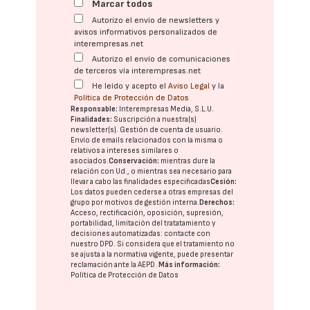
Marcar todos
Autorizo el envío de newsletters y
avisos informativos personalizados de
interempresas.net
Autorizo el envío de comunicaciones
de terceros vía interempresas.net
He leído y acepto el
Aviso Legal
y la
Política de Protección de Datos
Responsable:
Interempresas Media, S.L.U.
Finalidades:
Suscripción a nuestra(s)
newsletter(s). Gestión de cuenta de usuario.
Envío de emails relacionados con la misma o
relativos a intereses similares o
asociados.
Conservación:
mientras dure la
relación con Ud., o mientras sea necesario para
llevar a cabo las finalidades especificadas
Cesión:
Los datos pueden cederse a otras
empresas del
grupo
por motivos de gestión interna.
Derechos:
Acceso, rectificación, oposición, supresión,
portabilidad, limitación del tratatamiento y
decisiones automatizadas:
contacte con
nuestro DPD
. Si considera que el tratamiento no
se ajusta a la normativa vigente, puede presentar
reclamación ante la
AEPD
.
Más información:
Política de Protección de Datos