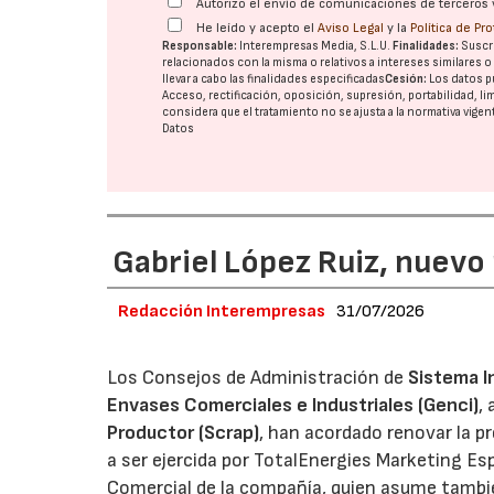
Autorizo el envío de comunicaciones de terceros 
He leído y acepto el
Aviso Legal
y la
Política de Pr
Responsable:
Interempresas Media, S.L.U.
Finalidades:
Suscri
relacionados con la misma o relativos a intereses similares 
llevar a cabo las finalidades especificadas
Cesión:
Los datos p
Acceso, rectificación, oposición, supresión, portabilidad, l
considera que el tratamiento no se ajusta a la normativa vige
Datos
Gabriel López Ruiz, nuevo
Redacción Interempresas
31/07/2026
Los Consejos de Administración de
Sistema I
Envases Comerciales e Industriales (Genci)
,
Productor (Scrap)
, han acordado renovar la p
a ser ejercida por TotalEnergies Marketing Esp
Comercial de la compañía, quien asume tambié