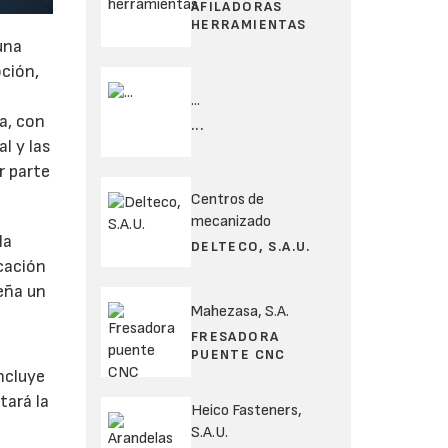
AFILADORAS
HERRAMIENTAS
una
ción,
...
a, con
...
l y las
r parte
Centros de
mecanizado
la
DELTECO, S.A.U.
icación
peña un
Mahezasa, S.A.
l
FRESADORA
PUENTE CNC
ncluye
tará la
Heico Fasteners,
S.A.U.