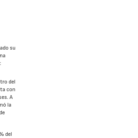
lado su
ina
:
tro del
nta con
ses. A
omó la
 de
1% del