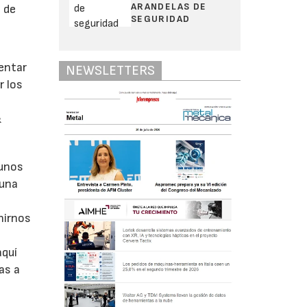
ARANDELAS DE
 de
SEGURIDAD
entar
NEWSLETTERS
r los
&
 unos
 una
nirnos
aquí
as a