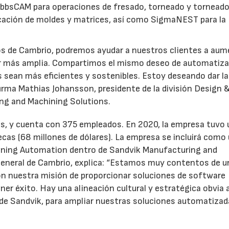
GibbsCAM para operaciones de fresado, torneado y torneado
ricación de moldes y matrices, así como SigmaNEST para la
tos de Cambrio, podremos ayudar a nuestros clientes a aum
lor más amplia. Compartimos el mismo deseo de automatiza
es sean más eficientes y sostenibles. Estoy deseando dar la
firma Mathias Johansson, presidente de la división Design 
ng and Machining Solutions.
os, y cuenta con 375 empleados. En 2020, la empresa tuvo
cas (68 millones de dólares). La empresa se incluirá como
lanning Automation dentro de Sandvik Manufacturing and
general de Cambrio, explica: “Estamos muy contentos de u
on nuestra misión de proporcionar soluciones de software
er éxito. Hay una alineación cultural y estratégica obvia 
a de Sandvik, para ampliar nuestras soluciones automatizad