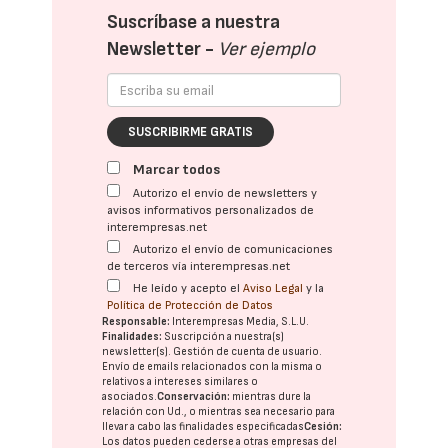
Suscríbase a nuestra
Newsletter -
Ver ejemplo
SUSCRIBIRME GRATIS
Marcar todos
Autorizo el envío de newsletters y
avisos informativos personalizados de
interempresas.net
Autorizo el envío de comunicaciones
de terceros vía interempresas.net
He leído y acepto el
Aviso Legal
y la
Política de Protección de Datos
Responsable:
Interempresas Media, S.L.U.
Finalidades:
Suscripción a nuestra(s)
newsletter(s). Gestión de cuenta de usuario.
Envío de emails relacionados con la misma o
relativos a intereses similares o
asociados.
Conservación:
mientras dure la
relación con Ud., o mientras sea necesario para
llevar a cabo las finalidades especificadas
Cesión:
Los datos pueden cederse a otras
empresas del