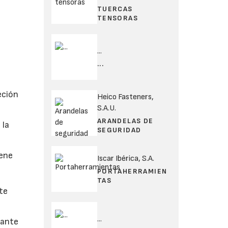
TUERCAS
TENSORAS
...
...
eción
Heico Fasteners,
S.A.U.
ARANDELAS DE
 la
SEGURIDAD
iene
Iscar Ibérica, S.A.
PORTAHERRAMIEN
TAS
te
...
rante