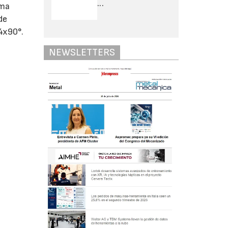
...
ema
de
 4x90°.
NEWSLETTERS