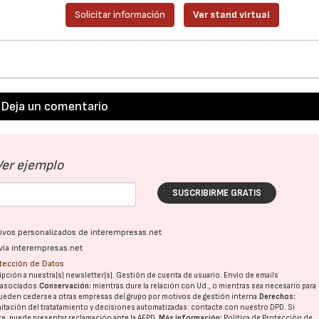
Solicitar información
Ver stand virtual
Deja un comentario
Ver ejemplo
SUSCRIBIRME GRATIS
ativos personalizados de interempresas.net
vía interempresas.net
otección de Datos
pción a nuestra(s) newsletter(s). Gestión de cuenta de usuario. Envío de emails
o asociados.
Conservación:
mientras dure la relación con Ud., o mientras sea necesario para
ueden cederse a otras
empresas del grupo
por motivos de gestión interna.
Derechos:
imitación del tratatamiento y decisiones automatizadas:
contacte con nuestro DPD
. Si
nte, puede presentar reclamación ante la
AEPD
.
Más información:
Política de Protección de