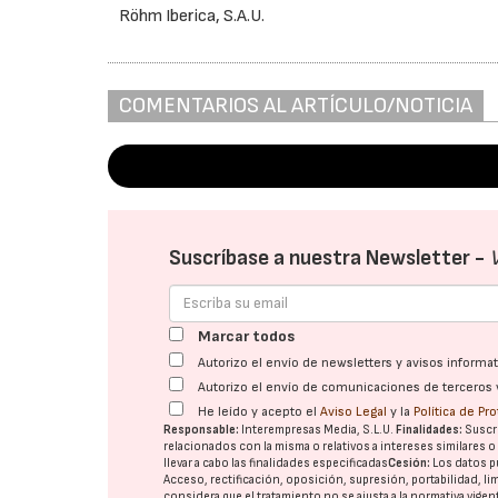
Röhm Iberica, S.A.U.
COMENTARIOS AL ARTÍCULO/NOTICIA
Suscríbase a nuestra Newsletter -
Marcar todos
Autorizo el envío de newsletters y avisos inform
Autorizo el envío de comunicaciones de terceros 
He leído y acepto el
Aviso Legal
y la
Política de Pr
Responsable:
Interempresas Media, S.L.U.
Finalidades:
Suscri
relacionados con la misma o relativos a intereses similares 
llevar a cabo las finalidades especificadas
Cesión:
Los datos p
Acceso, rectificación, oposición, supresión, portabilidad, l
considera que el tratamiento no se ajusta a la normativa vige