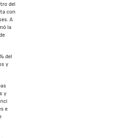
tro del
nta con
ses. A
omó la
 de
1% del
os y
bas
s y
enci
es e
e