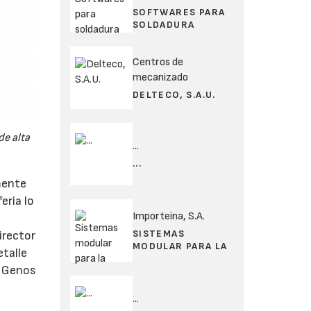
SOFTWARES PARA
SOLDADURA
Centros de
mecanizado
DELTECO, S.A.U.
de alta
...
...
mente
eria lo
Importeina, S.A.
SISTEMAS
irector
MODULAR PARA LA
talle
a Genos
...