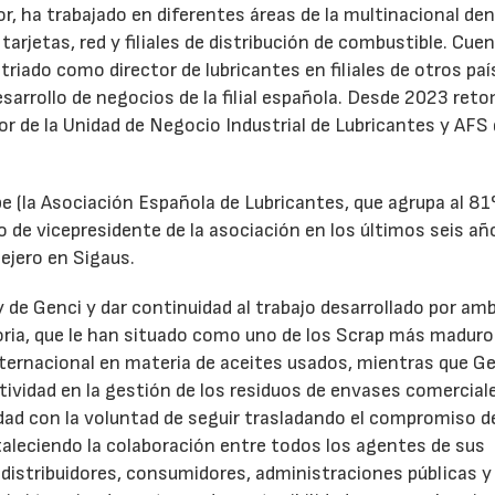
r, ha trabajado en diferentes áreas de la multinacional den
arjetas, red y filiales de distribución de combustible. Cue
triado como director de lubricantes en filiales de otros paí
desarrollo de negocios de la filial española. Desde 2023 ret
tor de la Unidad de Negocio Industrial de Lubricantes y AFS
e (la Asociación Española de Lubricantes, que agrupa al 8
 de vicepresidente de la asociación en los últimos seis añ
ejero en Sigaus.
y de Genci y dar continuidad al trabajo desarrollado por am
oria, que le han situado como uno de los Scrap más maduro
nternacional en materia de aceites usados, mientras que G
tividad en la gestión de los residuos de envases comercial
idad con la voluntad de seguir trasladando el compromiso d
taleciendo la colaboración entre todos los agentes de sus
distribuidores, consumidores, administraciones públicas y