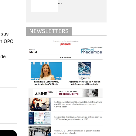
...
NEWSLETTERS
 sus
en OPC
 de