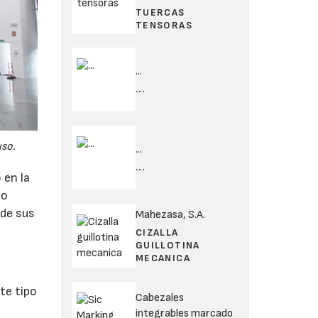
TUERCAS
TENSORAS
...
...
uso.
...
...
 en la
mo
 de sus
Mahezasa, S.A.
a
CIZALLA
GUILLOTINA
MECANICA
ste tipo
Cabezales
integrables marcado