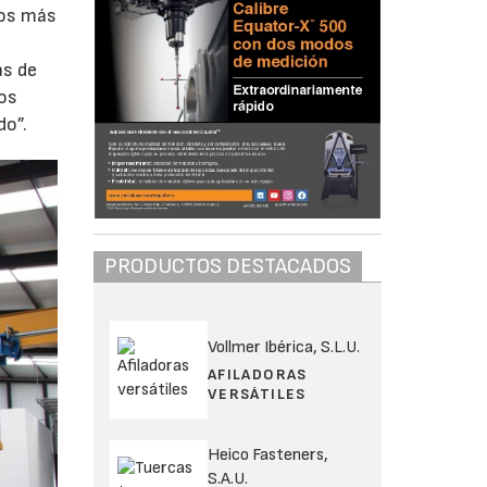
los más
as de
ros
do”.
PRODUCTOS DESTACADOS
Vollmer Ibérica, S.L.U.
AFILADORAS
VERSÁTILES
Heico Fasteners,
S.A.U.