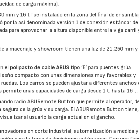
pacidad de carga máxima).
0 mm y 16 t fue instalado en la zona del final de ensambla
tó por la así denominada versión 1 de conexión estándar de
da para aprovechar la altura disponible entre la viga carril 
 de almacenaje y showroom tienen una luz de 21.250 mm y
on el
polipasto de cable ABUS
tipo ‘E’ para puentes grúa
 diseño compacto con unas dimensiones muy favorables y
ruedas. Los carros se pueden ajustar a diferentes anchos 
s permite unas capacidades de carga desde 1 t. hasta 16 t.
 mando radio ABURemote Button que permite al operador, d
n segura de la grúa y su carga. El ABURemote Button tiene,
sualizar al usuario la carga actual en el gancho.
nnovadoras en corte industrial, automatización a medida y
ucción para la toma de decisiones autónomas. Con una fue