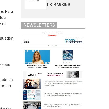
SIC MARKING
je. Para
 los
y el
NEWSLETTERS
 pueden
de ala
esde un
 entre
rte red