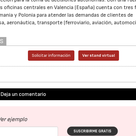
as oficinas centrales en Valencia (España) cuenta con tres f
lemania y Polonia para atender las demandas de clientes de
28/07/2026
30/07/2026
, aeronáutica, transporte (ferroviario, aviación, automoci
AS
Solicitar información
Ver stand virtual
Deja un comentario
Ver ejemplo
SUSCRIBIRME GRATIS