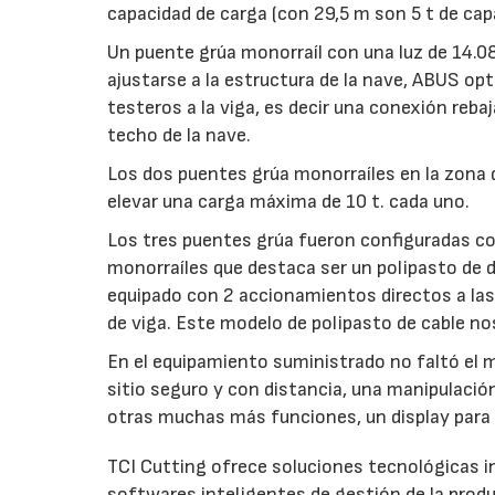
capacidad de carga (con 29,5 m son 5 t de ca
Un puente grúa monorraíl con una luz de 14.08
ajustarse a la estructura de la nave, ABUS op
testeros a la viga, es decir una conexión rebaja
techo de la nave.
Los dos puentes grúa monorraíles en la zona
elevar una carga máxima de 10 t. cada uno.
Los tres puentes grúa fueron configuradas c
monorraíles que destaca ser un polipasto de
equipado con 2 accionamientos directos a las 
de viga. Este modelo de polipasto de cable no
En el equipamiento suministrado no faltó el
sitio seguro y con distancia, una manipulació
otras muchas más funciones, un display para vi
TCI Cutting ofrece soluciones tecnológicas i
softwares inteligentes de gestión de la prod