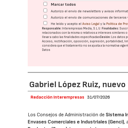
Marcar todos
Autorizo el envío de newsletters y avisos inform
Autorizo el envío de comunicaciones de terceros 
He leído y acepto el
Aviso Legal
y la
Política de Pr
Responsable:
Interempresas Media, S.L.U.
Finalidades:
Suscri
relacionados con la misma o relativos a intereses similares 
llevar a cabo las finalidades especificadas
Cesión:
Los datos p
Acceso, rectificación, oposición, supresión, portabilidad, l
considera que el tratamiento no se ajusta a la normativa vige
Datos
Gabriel López Ruiz, nuevo
Redacción Interempresas
31/07/2026
Los Consejos de Administración de
Sistema I
Envases Comerciales e Industriales (Genci)
,