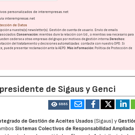
ativos personalizados de interempresas.net
vía interempresas.net
otección de Datos
pción a nuestra(s) newsletter(s). Gestión de cuenta de usuario. Envío de emails
o asociados.
Conservación:
mientras dure la relación con Ud., o mientras sea necesario para
ueden cederse a otras
empresas del grupo
por motivos de gestión interna.
Derechos:
imitación del tratatamiento y decisiones automatizadas:
contacte con nuestro DPD
. Si
nte, puede presentar reclamación ante la
AEPD
.
Más información:
Política de Protección de
 presidente de Sigaus y Genci
6885
ntegrado de Gestión de Aceites Usados
(Sigaus) y
Gestió
 ambos
Sistemas Colectivos de Responsabilidad Ampliada 