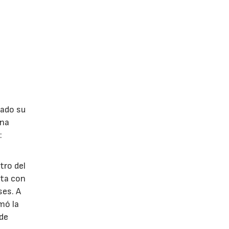
lado su
ina
:
tro del
nta con
ses. A
omó la
 de