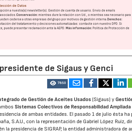
otección de Datos
pción a nuestra(s) newsletter(s). Gestión de cuenta de usuario. Envío de emails
o asociados.
Conservación:
mientras dure la relación con Ud., o mientras sea necesario para
ueden cederse a otras
empresas del grupo
por motivos de gestión interna.
Derechos:
imitación del tratatamiento y decisiones automatizadas:
contacte con nuestro DPD
. Si
nte, puede presentar reclamación ante la
AEPD
.
Más información:
Política de Protección de
 presidente de Sigaus y Genci
7850
ntegrado de Gestión de Aceites Usados
(Sigaus) y
Gestió
 ambos
Sistemas Colectivos de Responsabilidad Ampliada 
residencia de ambas entidades. El pasado 1 de julio ésta ha
aña, S.A.U., con la representación de Gabriel López Ruiz, di
n la presidencia de SIGRAP, la entidad administradora de