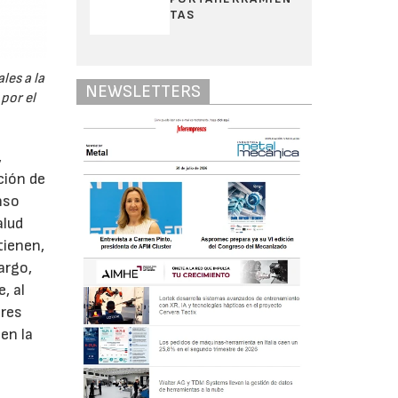
TAS
les a la
NEWSLETTERS
por el
,
ción de
nso
alud
tienen,
argo,
, al
ores
en la