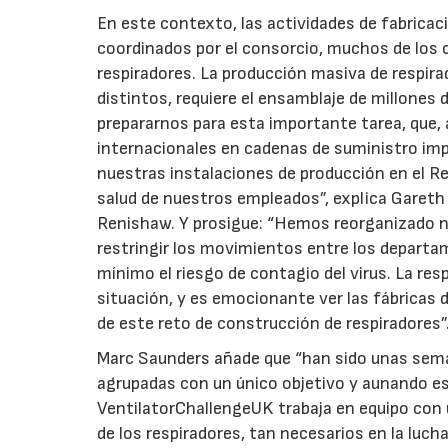
En este contexto, las actividades de fabrica
coordinados por el consorcio, muchos de los 
respiradores. La producción masiva de respi
distintos, requiere el ensamblaje de millones 
prepararnos para esta importante tarea, que, 
internacionales en cadenas de suministro im
nuestras instalaciones de producción en el Re
salud de nuestros empleados”, explica Gareth 
Renishaw. Y prosigue: “Hemos reorganizado nue
restringir los movimientos entre los departam
mínimo el riesgo de contagio del virus. La r
situación, y es emocionante ver las fábricas 
de este reto de construcción de respiradores”
Marc Saunders añade que “han sido unas sema
agrupadas con un único objetivo y aunando esf
VentilatorChallengeUK trabaja en equipo con u
de los respiradores, tan necesarios en la luch