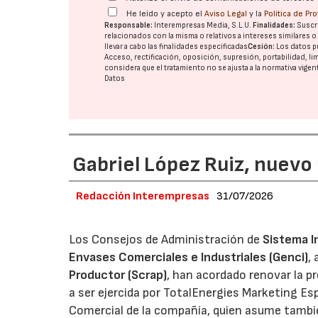
He leído y acepto el
Aviso Legal
y la
Política de Pr
Responsable:
Interempresas Media, S.L.U.
Finalidades:
Suscri
relacionados con la misma o relativos a intereses similares 
llevar a cabo las finalidades especificadas
Cesión:
Los datos p
Acceso, rectificación, oposición, supresión, portabilidad, l
considera que el tratamiento no se ajusta a la normativa vige
Datos
Gabriel López Ruiz, nuevo
Redacción Interempresas
31/07/2026
Los Consejos de Administración de
Sistema I
Envases Comerciales e Industriales (Genci)
,
Productor (Scrap)
, han acordado renovar la p
a ser ejercida por TotalEnergies Marketing Esp
Comercial de la compañía, quien asume tambié