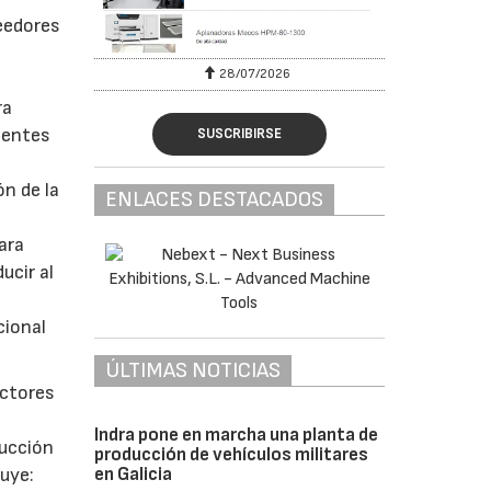
eedores
28/07/2026
ra
ientes
SUSCRIBIRSE
n de la
ENLACES DESTACADOS
ara
ucir al
cional
ÚLTIMAS NOTICIAS
ectores
Indra pone en marcha una planta de
ducción
producción de vehículos militares
en Galicia
luye: