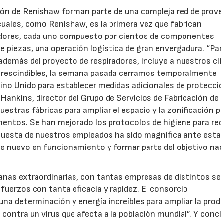
ción de Renishaw forman parte de una compleja red de prov
cuales, como Renishaw, es la primera vez que fabrican
28/07/2026
30/07/2026
radores, cada uno compuesto por cientos de componentes
de piezas, una operación logística de gran envergadura. “Pa
además del proyecto de respiradores, incluye a nuestros cl
prescindibles, la semana pasada cerramos temporalmente
ino Unido para establecer medidas adicionales de protecció
Hankins, director del Grupo de Servicios de Fabricación de
stras fábricas para ampliar el espacio y la zonificación p
entos. Se han mejorado los protocolos de higiene para red
espuesta de nuestros empleados ha sido magnífica ante esta
de nuevo en funcionamiento y formar parte del objetivo na
.
nas extraordinarias, con tantas empresas de distintos s
uerzos con tanta eficacia y rapidez. El consorcio
na determinación y energía increíbles para ampliar la pro
a contra un virus que afecta a la población mundial”. Y conc