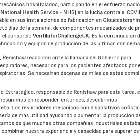
mecánicos hospitalarios, participando en el esfuerzo nacio
s National Health Service - NHS) en la lucha contra el COVI
ble en sus instalaciones de fabricación en Gloucestershir
 siete días de la semana, de componentes mecanizados de pr
r el consorcio
VentilatorChallengeUK
. Es la continuación d
abricación y equipos de producción de las últimas dos sem
, Renishaw reaccionó ante la llamada del Gobierno para
espiradores, necesarios para los pacientes afectados por e
piratorias. Se necesitan decenas de miles de estas compl
lo Estratégico, responsable de Renishaw para esta tarea, e
 apresuramos en responder, entonces, descubrimos
eto. Los respiradores mecánicos son dispositivos sofisti
sería de más utilidad ayudando a aumentar la producción de
atamos de que muchas otras compañías industriales estab
o combinar nuestra experiencia y capacidad para superar es