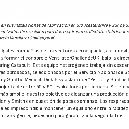
n sus instalaciones de fabricación en Gloucestershire y Sur de Ga
izados de precisión para dos respiradores distintos fabricados 
rcio VentilatorChallengeUK.
ncipales compañías de los sectores aeroespacial, automóvil
a formar el consorcio VentilatorChallengeUK, bajo la direc
uring Catapult. Este equipo heterogéneo trabaja sin desca
es aprobados, seleccionados por el Servicio Nacional de S
n y Smiths Medical. Dick Elsy aclara que “Penlon y Smiths 
njunta de entre 50 y 60 respiradores por semana. Sin emb
 más amplio, nuestro objetivo es alcanzar una producción de
lon y Smiths en cuestión de pocas semanas. Los respirad
e es imprescindible mantener un equilibrio entre la rapidez 
ativa vigente, necesario para garantizar la seguridad del