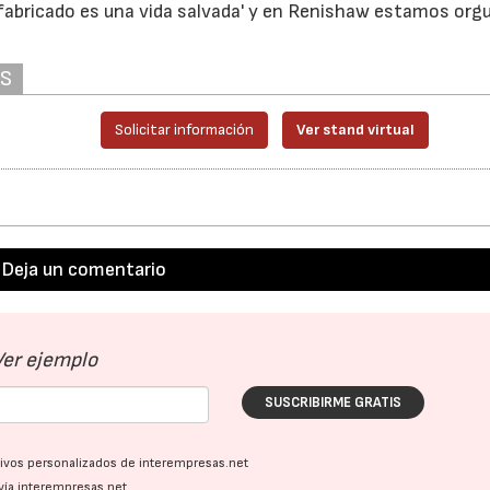
 fabricado es una vida salvada' y en Renishaw estamos org
AS
Solicitar información
Ver stand virtual
Deja un comentario
Ver ejemplo
SUSCRIBIRME GRATIS
ativos personalizados de interempresas.net
vía interempresas.net