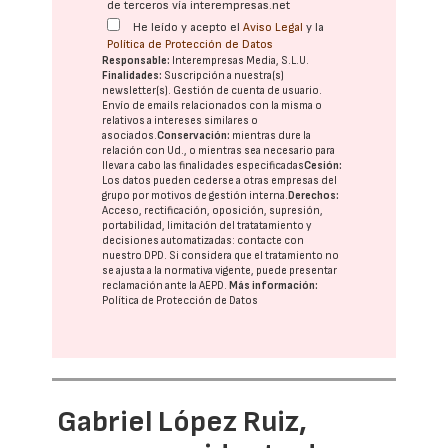
de terceros vía interempresas.net
He leído y acepto el
Aviso Legal
y la
Política de Protección de Datos
Responsable:
Interempresas Media, S.L.U.
Finalidades:
Suscripción a nuestra(s)
newsletter(s). Gestión de cuenta de usuario.
Envío de emails relacionados con la misma o
relativos a intereses similares o
asociados.
Conservación:
mientras dure la
relación con Ud., o mientras sea necesario para
llevar a cabo las finalidades especificadas
Cesión:
Los datos pueden cederse a otras
empresas del
grupo
por motivos de gestión interna.
Derechos:
Acceso, rectificación, oposición, supresión,
portabilidad, limitación del tratatamiento y
decisiones automatizadas:
contacte con
nuestro DPD
. Si considera que el tratamiento no
se ajusta a la normativa vigente, puede presentar
reclamación ante la
AEPD
.
Más información:
Política de Protección de Datos
Gabriel López Ruiz,