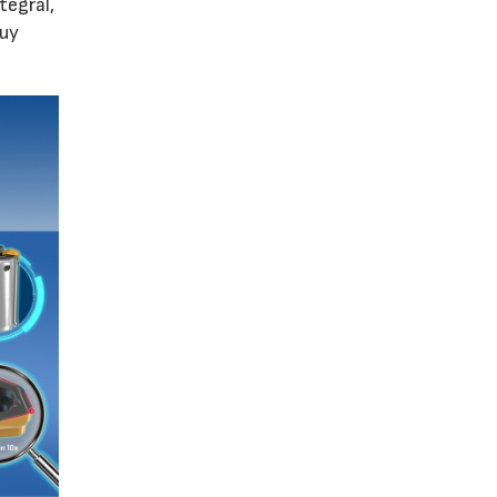
tegral,
muy