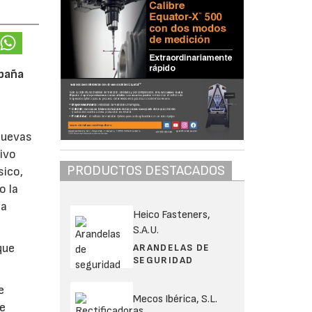
mpaña
nuevas
ivo
PRODUCTOS DESTACADOS
sico,
o la
za
Heico Fasteners,
S.A.U.
que
ARANDELAS DE
SEGURIDAD
e
Mecos Ibérica, S.L.
de